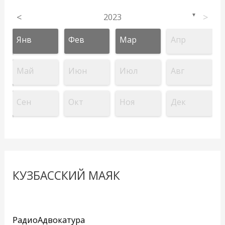
<
2023
>
▼
Янв
Фев
Мар
Апр
Май
Июн
Июл
Авг
Сен
Окт
Ноя
Дек
КУЗБАССКИЙ МАЯК
РадиоАдвокатура