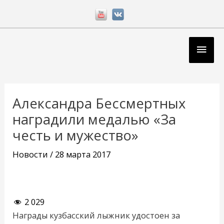
Перейти
к
содержимому
Глав
мен
Навигация
по
Александра Бессмертных
записям
наградили медалью «За
честь и мужество»
Новости
/
28 марта 2017
2 029
Награды кузбасский лыжник удостоен за