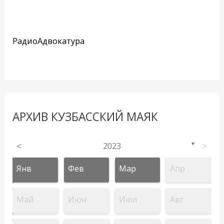
РадиоАдвокатура
АРХИВ КУЗБАССКИЙ МАЯК
<
2023
>
▼
Янв
Фев
Мар
Апр
Май
Июн
Июл
Авг