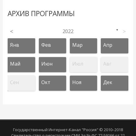
АРХИВ ПРОГРАММЫ
<
2022
>
▼
Янв
Фев
Мар
Апр
Май
Июн
Июл
Авг
Сен
Окт
Ноя
Дек
Государственный Интернет-Канал "Россия" © 2010–2018
Свидетельство о регистрации СМИ Эл № ФС 77-59166 от 22