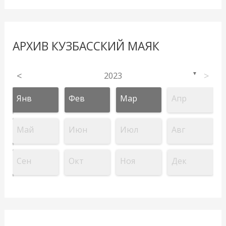
АРХИВ КУЗБАССКИЙ МАЯК
<
2023
>
▼
Янв
Фев
Мар
Апр
Май
Июн
Июл
Авг
Сен
Окт
Ноя
Дек