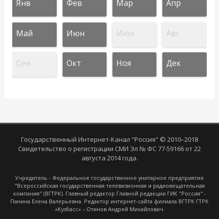
Янв
Фев
Мар
Апр
Май
Июн
Июл
Авг
Сен
Окт
Ноя
Дек
Государственный Интернет-Канал "Россия" © 2010–2018
Свидетельство о регистрации СМИ Эл № ФС 77-59166 от 22
августа 2014 года.
Учредитель - Федеральное государственное унитарное предприятие
"Всероссийская государственная телевизионная и радиовещательная
компания" (ВГТРК). Главный редактор Главной редакции ГИК "Россия" -
Панина Елена Валерьевна. Редактор интернет-сайта филиала ВГТРК ГТРК
«Кузбасс» – Отинов Андрей Михайлович.