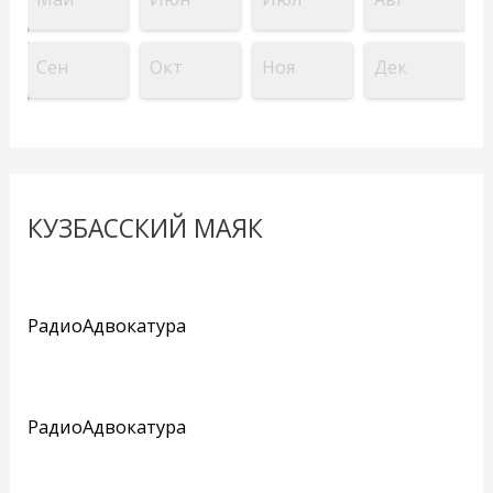
Сен
Окт
Ноя
Дек
КУЗБАССКИЙ МАЯК
РадиоАдвокатура
РадиоАдвокатура