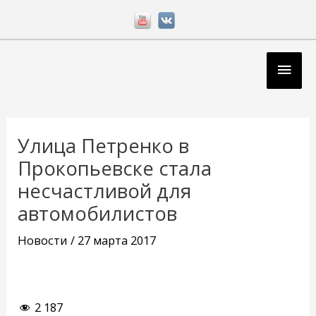
Перейти
к
содержимому
Глав
мен
Навигация
по
Улица Петренко в
записям
Прокопьевске стала
несчастливой для
автомобилистов
Новости
/
27 марта 2017
2 187