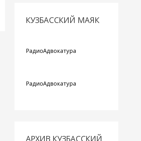
КУЗБАССКИЙ МАЯК
РадиоАдвокатура
РадиоАдвокатура
АРХИВ КУЗБАССКИЙ