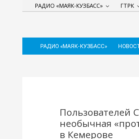
Перейти
РАДИО «МАЯК-КУЗБАСС»
ГТРК
к
содержимому
РАДИО «МАЯК-КУЗБАСС»
НОВОС
Навигация
по
записям
Пользователей С
необычная «про
в Кемерове