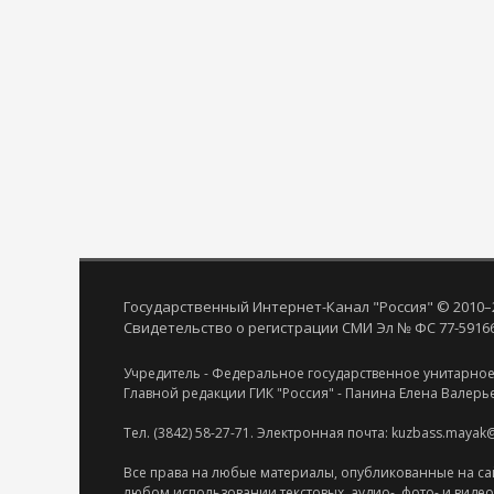
Государственный Интернет-Канал "Россия" © 2010–
Свидетельство о регистрации СМИ Эл № ФС 77-59166 
Учредитель - Федеральное государственное унитарное
Главной редакции ГИК "Россия" - Панина Елена Валерь
Тел. (3842) 58-27-71. Электронная почта: kuzbass.mayak
Все права на любые материалы, опубликованные на са
любом использовании текстовых, аудио-, фото- и виде