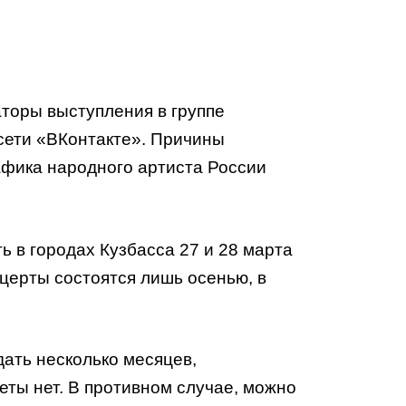
торы выступления в группе
сети «ВКонтакте». Причины
афика народного артиста России
Янв
Янв
Янв
Янв
Янв
Янв
Фев
Фев
Фев
Фев
Фев
Фев
Мар
Мар
Мар
Мар
Мар
Мар
 в городах Кузбасса 27 и 28 марта
Май
Май
Май
Май
Май
Май
Июн
Июн
Июн
Июн
Июн
Июн
Ию
Ию
Ию
Ию
Ию
Ию
церты состоятся лишь осенью, в
Сен
Сен
Сен
Сен
Сен
Сен
Окт
Окт
Окт
Окт
Окт
Окт
Ноя
Ноя
Ноя
Ноя
Ноя
Ноя
дать несколько месяцев,
еты нет. В противном случае, можно