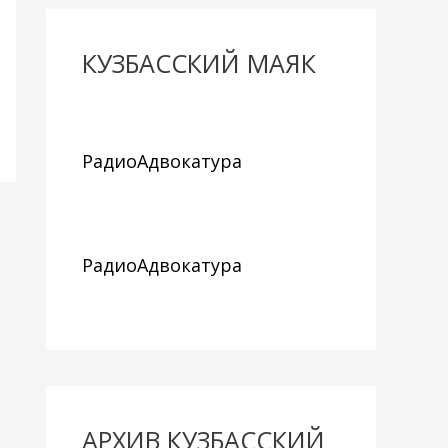
КУЗБАССКИЙ МАЯК
РадиоАдвокатура
РадиоАдвокатура
АРХИВ КУЗБАССКИЙ