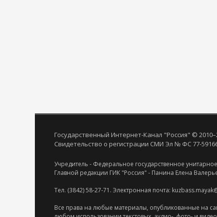
Государственный Интернет-Канал "Россия" © 2010–
Свидетельство о регистрации СМИ Эл № ФС 77-59166 
Учредитель - Федеральное государственное унитарное
Главной редакции ГИК "Россия" - Панина Елена Валерь
Тел. (3842) 58-27-71. Электронная почта: kuzbass.mayak
Все права на любые материалы, опубликованные на са
любом использовании текстовых, аудио-, фото- и виде