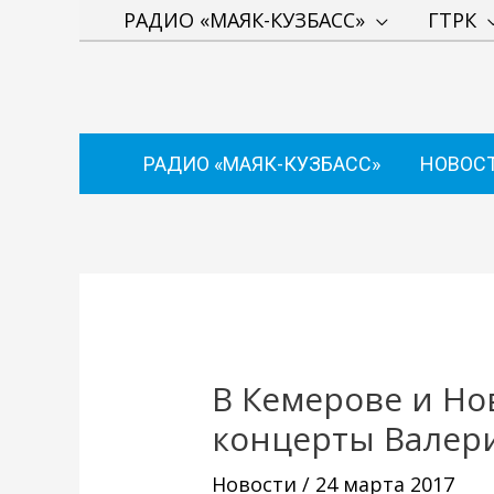
Перейти
РАДИО «МАЯК-КУЗБАСС»
ГТРК
к
содержимому
РАДИО «МАЯК-КУЗБАСС»
НОВОС
Навигация
по
записям
В Кемерове и Но
концерты Валер
Новости
/
24 марта 2017