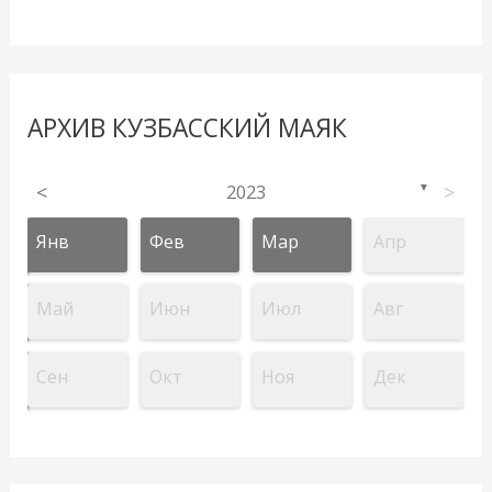
АРХИВ КУЗБАССКИЙ МАЯК
<
2023
>
▼
Янв
Фев
Мар
Апр
Май
Июн
Июл
Авг
Сен
Окт
Ноя
Дек