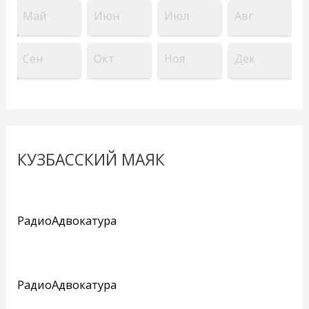
Май
Июн
Июл
Авг
Сен
Окт
Ноя
Дек
КУЗБАССКИЙ МАЯК
РадиоАдвокатура
РадиоАдвокатура