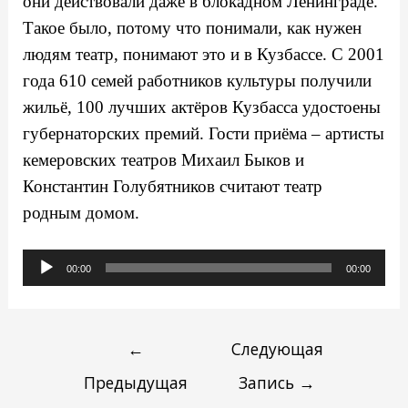
они действовали даже в блокадном Ленинграде.
Такое было, потому что понимали, как нужен
людям театр, понимают это и в Кузбассе. С 2001
года 610 семей работников культуры получили
жильё, 100 лучших актёров Кузбасса удостоены
губернаторских премий. Гости приёма – артисты
кемеровских театров Михаил Быков и
Константин Голубятников считают театр
родным домом.
Аудиоплеер
00:00
00:00
←
Следующая
Предыдущая
Запись
→