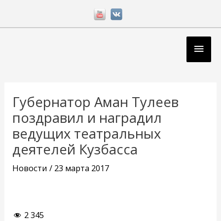
Перейти
к
содержимому
Глав
мен
Навигация
по
Губернатор Аман Тулеев
записям
поздравил и наградил
ведущих театральных
деятелей Кузбасса
Новости
/
23 марта 2017
2 345