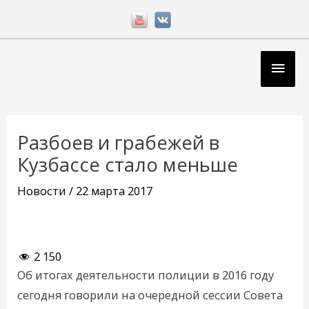
Перейти
к
содержимому
Глав
мен
Навигация
по
Разбоев и грабежей в
записям
Кузбассе стало меньше
Новости
/
22 марта 2017
2 150
Об итогах деятельности полиции в 2016 году
сегодня говорили на очередной сессии Совета