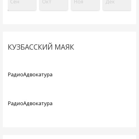
Сен
Окт
Ноя
Дек
КУЗБАССКИЙ МАЯК
РадиоАдвокатура
РадиоАдвокатура