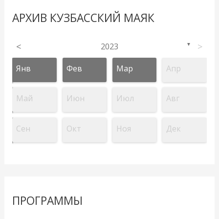
АРХИВ КУЗБАССКИЙ МАЯК
<
2023
>
▼
Янв
Фев
Мар
Апр
Май
Июн
Июл
Авг
Сен
Окт
Ноя
Дек
ПРОГРАММЫ