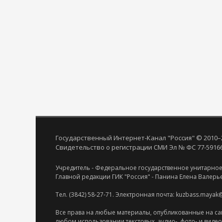
Государственный Интернет-Канал "Россия" © 2010–
Свидетельство о регистрации СМИ Эл № ФС 77-59166 
Учредитель - Федеральное государственное унитарное
Главной редакции ГИК "Россия" - Панина Елена Валерь
Тел. (3842) 58-27-71. Электронная почта: kuzbass.mayak
Все права на любые материалы, опубликованные на са
любом использовании текстовых, аудио-, фото- и виде