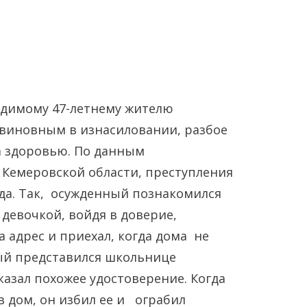
удимому 47-летнему жителю
 виновным в изнасиловании, разбое
а здоровью. По данным
Янв
Янв
Янв
Янв
Янв
Янв
Фев
Фев
Фев
Фев
Фев
Фев
Мар
Мар
Мар
Мар
Мар
Мар
 Кемеровской области, преступления
да. Так, осужденный познакомился
Май
Май
Май
Май
Май
Май
Июн
Июн
Июн
Июн
Июн
Июн
Ию
Ию
Ию
Ию
Ию
Ию
 девочкой, войдя в доверие,
 адрес и приехал, когда дома не
Сен
Сен
Сен
Сен
Сен
Сен
Окт
Окт
Окт
Окт
Окт
Окт
Ноя
Ноя
Ноя
Ноя
Ноя
Ноя
ый представился школьнице
азал похожее удостоверение. Когда
в дом, он избил ее и ограбил