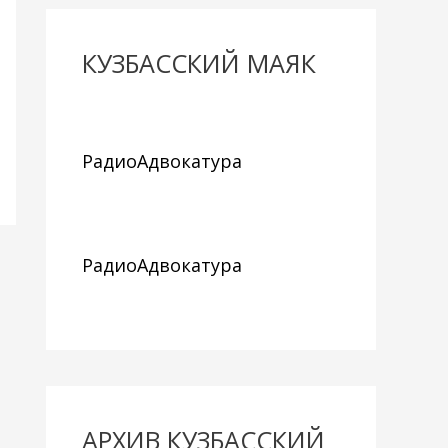
КУЗБАССКИЙ МАЯК
РадиоАдвокатура
РадиоАдвокатура
АРХИВ КУЗБАССКИЙ