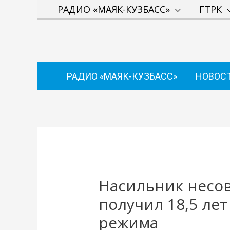
Перейти
РАДИО «МАЯК-КУЗБАСС»
ГТРК
к
содержимому
РАДИО «МАЯК-КУЗБАСС»
НОВОС
Навигация
по
записям
Насильник несо
получил 18,5 ле
режима