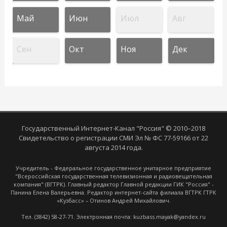
Май
Июн
Июл
Авг
Сен
Окт
Ноя
Дек
Государственный Интернет-Канал "Россия" © 2010–2018
Свидетельство о регистрации СМИ Эл № ФС 77-59166 от 22
августа 2014 года.
Учредитель - Федеральное государственное унитарное предприятие
"Всероссийская государственная телевизионная и радиовещательная
компания" (ВГТРК). Главный редактор Главной редакции ГИК "Россия" -
Панина Елена Валерьевна. Редактор интернет-сайта филиала ВГТРК ГТРК
«Кузбасс» – Отинов Андрей Михайлович.
Тел. (3842) 58-27-71. Электронная почта: kuzbass.mayak@yandex.ru