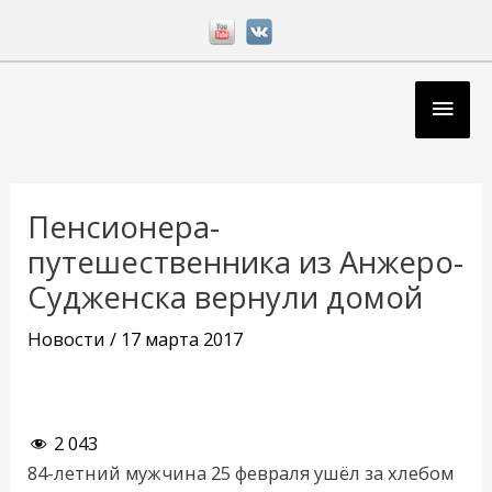
Перейти
к
содержимому
Глав
мен
Навигация
по
Пенсионера-
записям
путешественника из Анжеро-
Судженска вернули домой
Новости
/
17 марта 2017
2 043
84-летний мужчина 25 февраля ушёл за хлебом