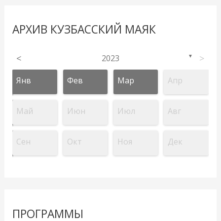
АРХИВ КУЗБАССКИЙ МАЯК
<
2023
>
▼
Янв
Фев
Мар
Апр
Май
Июн
Июл
Авг
Сен
Окт
Ноя
Дек
ПРОГРАММЫ