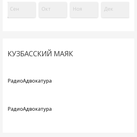
Сен
Окт
Ноя
Дек
КУЗБАССКИЙ МАЯК
РадиоАдвокатура
РадиоАдвокатура