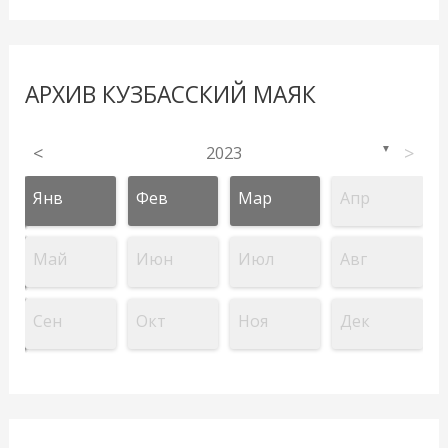
АРХИВ КУЗБАССКИЙ МАЯК
<
2023
>
▼
Янв
Фев
Мар
Апр
Май
Июн
Июл
Авг
Сен
Окт
Ноя
Дек