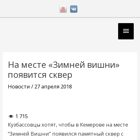
Перейти
к
содержимому
Глав
мен
Навигация
по
На месте «Зимней вишни»
записям
появится сквер
Новости
/
27 апреля 2018
1 715
Кузбассовцы хотят, чтобы в Кемерове на месте
“Зимней Вишни” появился памятный сквер с