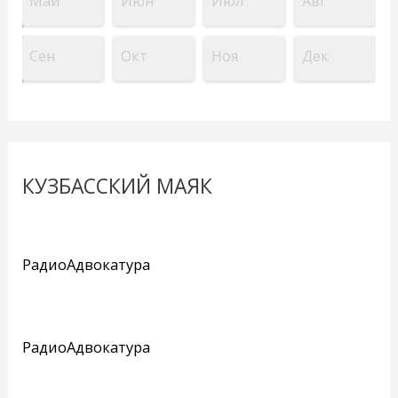
Май
Июн
Июл
Авг
Сен
Окт
Ноя
Дек
КУЗБАССКИЙ МАЯК
РадиоАдвокатура
РадиоАдвокатура