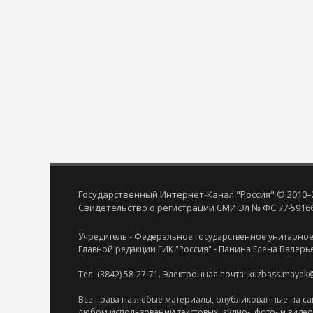
Государственный Интернет-Канал "Россия" © 2010–
Свидетельство о регистрации СМИ Эл № ФС 77-59166 
Учредитель - Федеральное государственное унитарное
Главной редакции ГИК "Россия" - Панина Елена Валерь
Тел. (3842) 58-27-71. Электронная почта: kuzbass.mayak
Все права на любые материалы, опубликованные на са
любом использовании текстовых, аудио-, фото- и виде