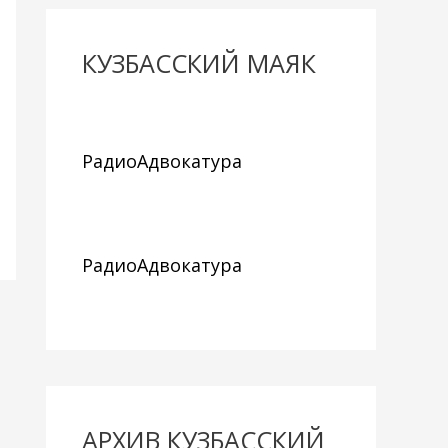
КУЗБАССКИЙ МАЯК
РадиоАдвокатура
РадиоАдвокатура
АРХИВ КУЗБАССКИЙ