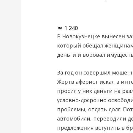
1 240
В Новокузнецке вынесен за
который обещал женщинам 
деньги и воровал имуществ
За год он совершил мошенн
Жертв аферист искал в инте
просил у них деньги на ра
условно-досрочно освобод
проблемы, отдать долг. По
автомобили, переводили де
предложения вступить в бр