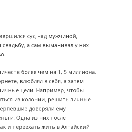
вершился суд над мужчиной,
свадьбу, а сам выманивал у них
о.
Янв
Янв
Янв
Янв
Янв
Янв
Фев
Фев
Фев
Фев
Фев
Фев
Мар
Мар
Мар
Мар
Мар
Мар
ичеств более чем на 1, 5 миллиона.
рнете, влюблял в себя, а затем
Май
Май
Май
Май
Май
Май
Июн
Июн
Июн
Июн
Июн
Июн
Ию
Ию
Ию
Ию
Ию
Ию
зличные цели. Например, чтобы
иться из колонии, решить личные
Сен
Сен
Сен
Сен
Сен
Сен
Окт
Окт
Окт
Окт
Окт
Окт
Ноя
Ноя
Ноя
Ноя
Ноя
Ноя
терпевшие доверяли ему
ньги. Одна из них после
ак и переехать жить в Алтайский