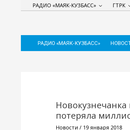
Перейти
РАДИО «МАЯК-КУЗБАСС»
ГТРК
к
содержимому
РАДИО «МАЯК-КУЗБАСС»
НОВОС
Навигация
по
записям
Новокузнечанка 
потеряла милли
Новости
/
19 января 2018