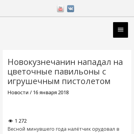
Перейти
к
содержимому
Глав
мен
Навигация
по
Новокузнечанин нападал на
записям
цветочные павильоны с
игрушечным пистолетом
Новости
/
16 января 2018
1 272
Весной минувшего года налётчик орудовал в