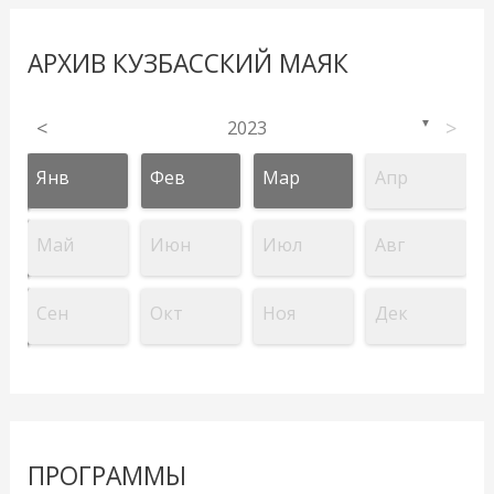
АРХИВ КУЗБАССКИЙ МАЯК
<
2023
>
▼
Янв
Фев
Мар
Апр
Май
Июн
Июл
Авг
Сен
Окт
Ноя
Дек
ПРОГРАММЫ