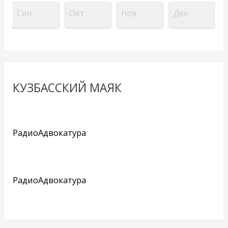
Сен
Окт
Ноя
Дек
КУЗБАССКИЙ МАЯК
РадиоАдвокатура
РадиоАдвокатура