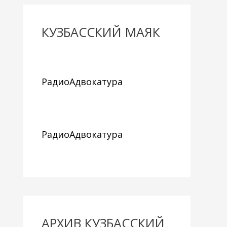
КУЗБАССКИЙ МАЯК
РадиоАдвокатура
РадиоАдвокатура
АРХИВ КУЗБАССКИЙ