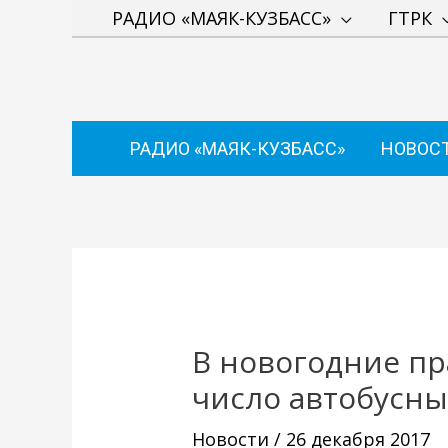
Перейти
РАДИО «МАЯК-КУЗБАСС»
ГТРК
к
содержимому
РАДИО «МАЯК-КУЗБАСС»
НОВОС
Навигация
по
записям
В новогодние пр
число автобусны
Новости
/
26 декабря 2017