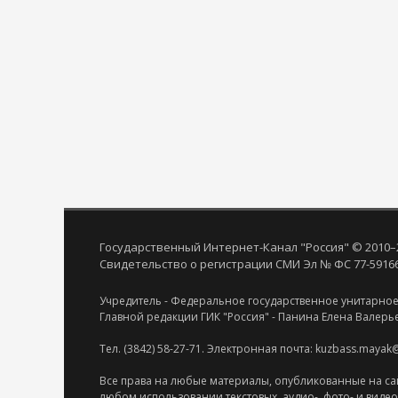
Государственный Интернет-Канал "Россия" © 2010–
Свидетельство о регистрации СМИ Эл № ФС 77-59166 
Учредитель - Федеральное государственное унитарное
Главной редакции ГИК "Россия" - Панина Елена Валерь
Тел. (3842) 58-27-71. Электронная почта: kuzbass.mayak
Все права на любые материалы, опубликованные на са
любом использовании текстовых, аудио-, фото- и виде