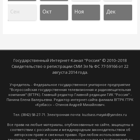
Сен
Окт
Ноя
Дек
Государственный Интернет-Канал "Россия" © 2010–2018
Свидетельство о регистрации СМИ Эл № ФС 77-59166 от 22
августа 2014 года.
Учредитель - Федеральное государственное унитарное предприятие
"Всероссийская государственная телевизионная и радиовещательная
компания" (ВГТРК). Главный редактор Главной редакции ГИК "Россия" -
Панина Елена Валерьевна. Редактор интернет-сайта филиала ВГТРК ГТРК
«Кузбасс» – Отинов Андрей Михайлович.
Тел. (3842) 58-27-71. Электронная почта: kuzbass.mayak@yandex.ru
Все права на любые материалы, опубликованные на сайте, защищены в
соответствии с российским и международным законодательством об
авторском праве и смежных правах. При любом использовании
текстовых, аудио-, фото- и видеоматериалов ссылка на kuzbassmayak.ru