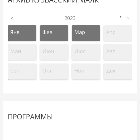
<
2023
>
▼
Янв
Фев
Мар
Апр
Май
Июн
Июл
Авг
Сен
Окт
Ноя
Дек
ПРОГРАММЫ