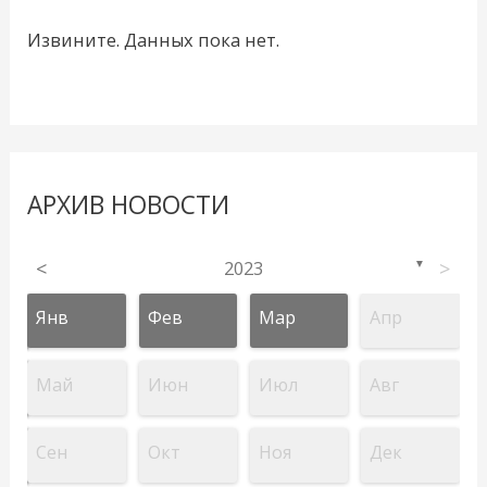
Извините. Данных пока нет.
АРХИВ НОВОСТИ
<
2023
>
▼
Янв
Фев
Мар
Апр
Май
Июн
Июл
Авг
Сен
Окт
Ноя
Дек