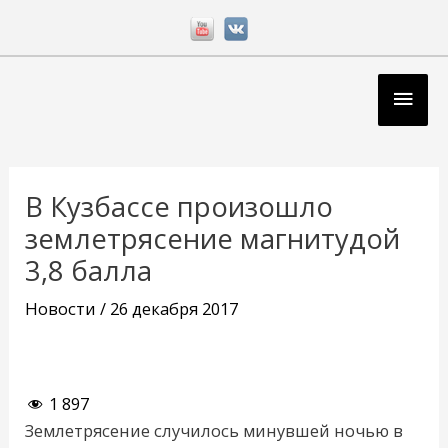
Перейти
к
содержимому
Глав
мен
Навигация
по
В Кузбассе произошло
записям
землетрясение магнитудой
3,8 балла
Новости
/
26 декабря 2017
1 897
Землетрясение случилось минувшей ночью в