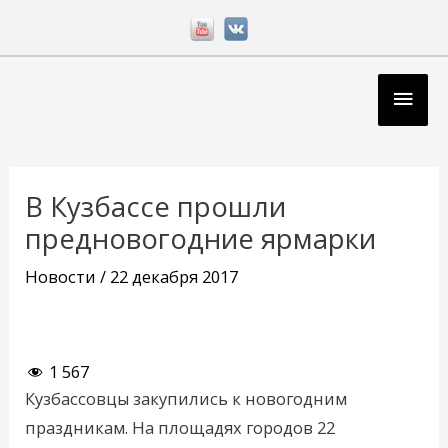
Перейти
к
содержимому
Глав
мен
Навигация
по
В Кузбассе прошли
записям
предновогодние ярмарки
Новости
/
22 декабря 2017
1 567
Кузбассовцы закупились к новогодним
праздникам. На площадях городов 22