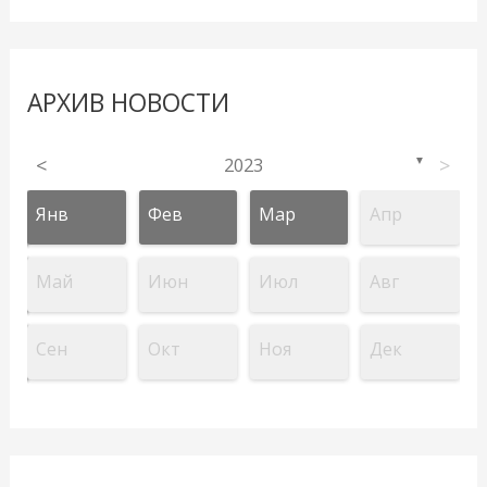
АРХИВ НОВОСТИ
<
2023
>
▼
Янв
Фев
Мар
Апр
Май
Июн
Июл
Авг
Сен
Окт
Ноя
Дек