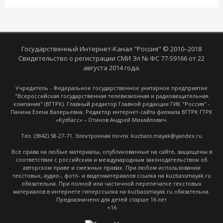
Государственный Интернет-Канал "Россия" © 2010–2018
Свидетельство о регистрации СМИ Эл № ФС 77-59166 от 22
августа 2014 года.
Учредитель - Федеральное государственное унитарное предприятие
"Всероссийская государственная телевизионная и радиовещательная
компания" (ВГТРК). Главный редактор Главной редакции ГИК "Россия" -
Панина Елена Валерьевна. Редактор интернет-сайта филиала ВГТРК ГТРК
«Кузбасс» – Отинов Андрей Михайлович.
Тел. (3842) 58-27-71. Электронная почта: kuzbass.mayak@yandex.ru
Все права на любые материалы, опубликованные на сайте, защищены в
соответствии с российским и международным законодательством об
авторском праве и смежных правах. При любом использовании
текстовых, аудио-, фото- и видеоматериалов ссылка на kuzbassmayak.ru
обязательна. При полной или частичной перепечатке текстовых
материалов в интернете гиперссылка на kuzbassmayak.ru обязательна.
Предназначено для детей старше 16 лет
+16