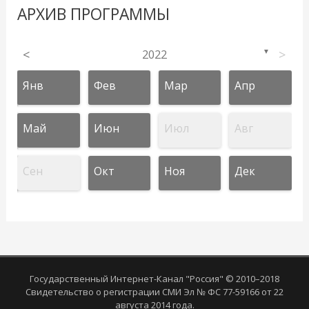
АРХИВ ПРОГРАММЫ
<
2022
>
▼
Янв
Фев
Мар
Апр
Май
Июн
Июл
Авг
Сен
Окт
Ноя
Дек
Государственный Интернет-Канал "Россия" © 2010–2018
Свидетельство о регистрации СМИ Эл № ФС 77-59166 от 22
августа 2014 года.