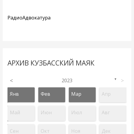
РадиоАдвокатура
АРХИВ КУЗБАССКИЙ МАЯК
<
2023
>
▼
Янв
Фев
Мар
Апр
Май
Июн
Июл
Авг
Сен
Окт
Ноя
Дек