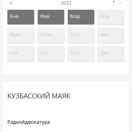
<
2023
>
▼
Янв
Фев
Мар
Апр
Май
Июн
Июл
Авг
Сен
Окт
Ноя
Дек
КУЗБАССКИЙ МАЯК
РадиоАдвокатура