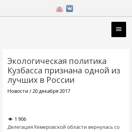
Перейти
к
содержимому
Глав
мен
Навигация
по
Экологическая политика
записям
Кузбасса признана одной из
лучших в России
Новости
/
20 декабря 2017
1 906
Делегация Кемеровской области вернулась со