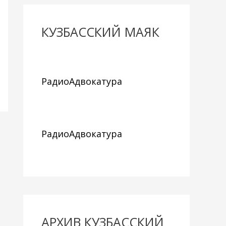
КУЗБАССКИЙ МАЯК
РадиоАдвокатура
РадиоАдвокатура
АРХИВ КУЗБАССКИЙ