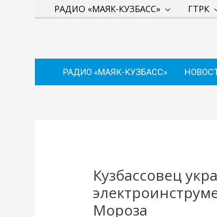
Перейти
РАДИО «МАЯК-КУЗБАСС»
ГТРК
к
содержимому
РАДИО «МАЯК-КУЗБАСС»
НОВОС
Навигация
по
записям
Кузбассовец укра
электроинструме
Мороза