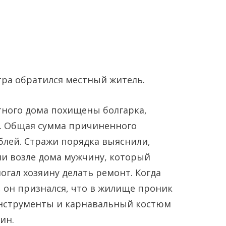
тра обратился местный житель.
стного дома похищены болгарка,
Янв
Янв
Янв
Янв
Янв
Янв
Фев
Фев
Фев
Фев
Фев
Фев
Мар
Мар
Мар
Мар
Мар
Мар
а. Общая сумма причиненного
ублей. Стражи порядка выяснили,
Май
Май
Май
Май
Май
Май
Июн
Июн
Июн
Июн
Июн
Июн
Ию
Ию
Ию
Ию
Ию
Ию
ли возле дома мужчину, который
огал хозяину делать ремонт. Когда
Сен
Сен
Сен
Сен
Сен
Сен
Окт
Окт
Окт
Окт
Окт
Окт
Ноя
Ноя
Ноя
Ноя
Ноя
Ноя
 он признался, что в жилище проник
Инструменты и карнавальный костюм
ин.