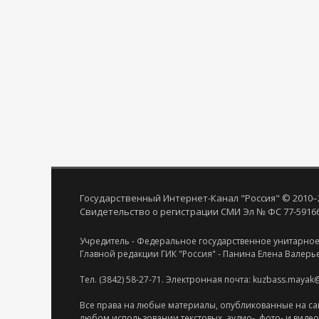
Государственный Интернет-Канал "Россия" © 2010–
Свидетельство о регистрации СМИ Эл № ФС 77-59166 
Учредитель - Федеральное государственное унитарное
Главной редакции ГИК "Россия" - Панина Елена Валерь
Тел. (3842) 58-27-71. Электронная почта: kuzbass.mayak
Все права на любые материалы, опубликованные на са
любом использовании текстовых, аудио-, фото- и виде