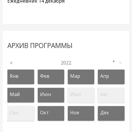
Ежедневник 14 декабря
АРХИВ ПРОГРАММЫ
<
2022
>
▼
Янв
Фев
Мар
Апр
Май
Июн
Июл
Авг
Сен
Окт
Ноя
Дек