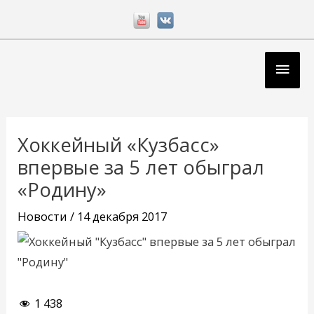
Перейти
к
содержимому
Глав
мен
Навигация
по
Хоккейный «Кузбасс»
записям
впервые за 5 лет обыграл
«Родину»
Новости
/
14 декабря 2017
1 438