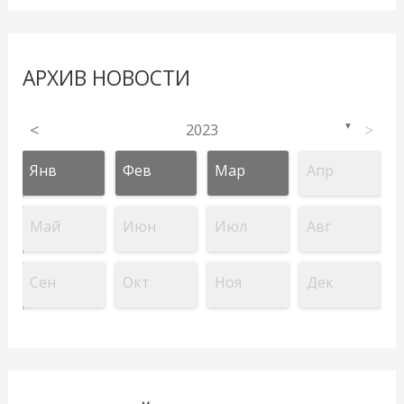
АРХИВ НОВОСТИ
<
2023
>
▼
Янв
Фев
Мар
Апр
Май
Июн
Июл
Авг
Сен
Окт
Ноя
Дек