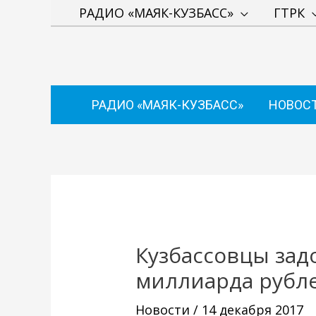
Перейти
РАДИО «МАЯК-КУЗБАСС»
ГТРК
к
содержимому
РАДИО «МАЯК-КУЗБАСС»
НОВОС
Навигация
по
записям
Кузбассовцы зад
миллиарда рубл
Новости
/
14 декабря 2017