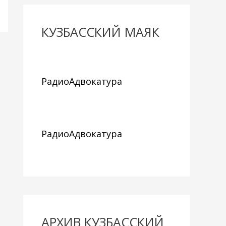
КУЗБАССКИЙ МАЯК
РадиоАдвокатура
РадиоАдвокатура
АРХИВ КУЗБАССКИЙ