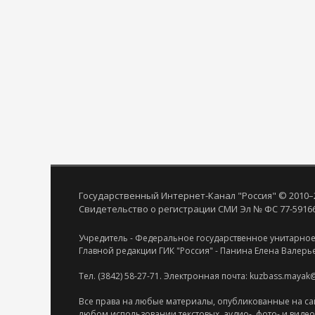
Государственный Интернет-Канал "Россия" © 2010–
Свидетельство о регистрации СМИ Эл № ФС 77-59166 
Учредитель - Федеральное государственное унитарное
Главной редакции ГИК "Россия" - Панина Елена Валерь
Тел. (3842) 58-27-71. Электронная почта: kuzbass.mayak
Все права на любые материалы, опубликованные на са
любом использовании текстовых, аудио-, фото- и виде