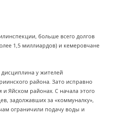
илинспекции, больше всего долгов
олее 1,5 миллиардов) и кемеровчане
Янв
Янв
Янв
Янв
Янв
Янв
Фев
Фев
Фев
Фев
Фев
Фев
Мар
Мар
Мар
Мар
Мар
Мар
 дисциплина у жителей
риинского района. Зато исправно
Май
Май
Май
Май
Май
Май
Июн
Июн
Июн
Июн
Июн
Июн
Ию
Ию
Ию
Ию
Ию
Ию
 и Яйском районах. С начала этого
цев, задолжавших за «коммуналку»,
Сен
Сен
Сен
Сен
Сен
Сен
Окт
Окт
Окт
Окт
Окт
Окт
Ноя
Ноя
Ноя
Ноя
Ноя
Ноя
ячам ограничили подачу воды и