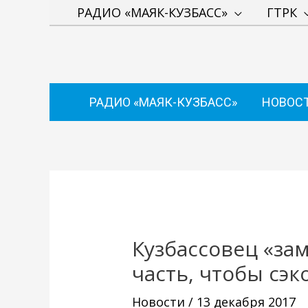
Перейти
РАДИО «МАЯК-КУЗБАСС»
ГТРК
к
содержимому
РАДИО «МАЯК-КУЗБАСС»
НОВОС
Навигация
по
записям
Кузбассовец «з
часть, чтобы сэк
Новости
/
13 декабря 2017