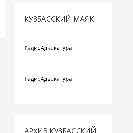
КУЗБАССКИЙ МАЯК
РадиоАдвокатура
РадиоАдвокатура
АРХИВ КУЗБАССКИЙ