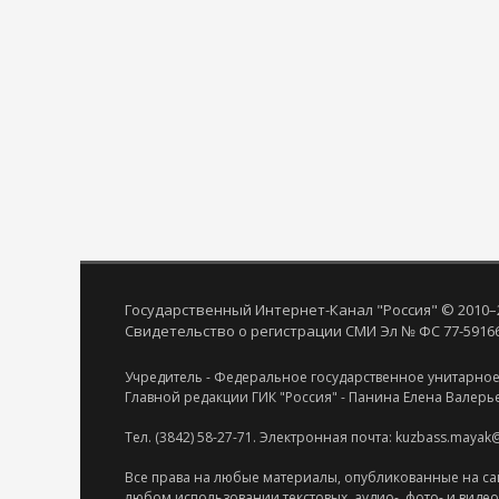
Государственный Интернет-Канал "Россия" © 2010–
Свидетельство о регистрации СМИ Эл № ФС 77-59166 
Учредитель - Федеральное государственное унитарное
Главной редакции ГИК "Россия" - Панина Елена Валерь
Тел. (3842) 58-27-71. Электронная почта: kuzbass.mayak
Все права на любые материалы, опубликованные на са
любом использовании текстовых, аудио-, фото- и виде