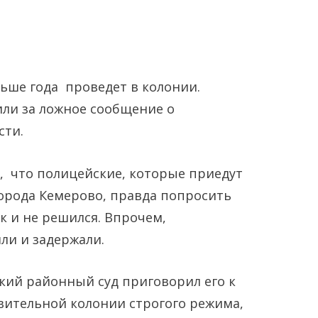
ьше года проведет в колонии.
или за ложное сообщение о
сти.
Янв
Янв
Янв
Янв
Янв
Янв
Фев
Фев
Фев
Фев
Фев
Фев
Мар
Мар
Мар
Мар
Мар
Мар
, что полицейские, которые приедут
 города Кемерово, правда попросить
Май
Май
Май
Май
Май
Май
Июн
Июн
Июн
Июн
Июн
Июн
Ию
Ию
Ию
Ию
Ию
Ию
к и не решился. Впрочем,
ли и задержали.
Сен
Сен
Сен
Сен
Сен
Сен
Окт
Окт
Окт
Окт
Окт
Окт
Ноя
Ноя
Ноя
Ноя
Ноя
Ноя
кий районный суд приговорил его к
авительной колонии строгого режима,