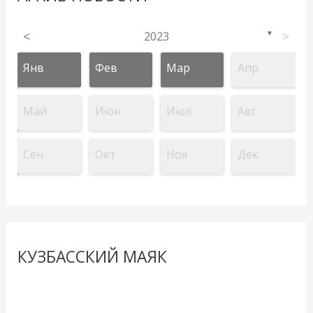
<
2023
>
▼
Янв
Фев
Мар
Апр
Май
Июн
Июл
Авг
Сен
Окт
Ноя
Дек
КУЗБАССКИЙ МАЯК