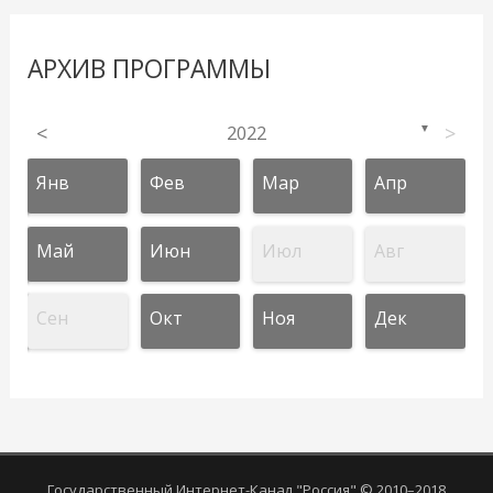
АРХИВ ПРОГРАММЫ
<
2022
>
▼
Янв
Фев
Мар
Апр
Май
Июн
Июл
Авг
Сен
Окт
Ноя
Дек
Государственный Интернет-Канал "Россия" © 2010–2018