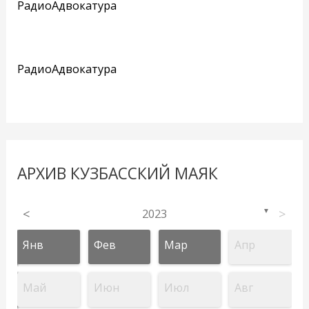
РадиоАдвокатура
РадиоАдвокатура
АРХИВ КУЗБАССКИЙ МАЯК
<
2023
>
▼
Янв
Фев
Мар
Апр
Май
Июн
Июл
Авг