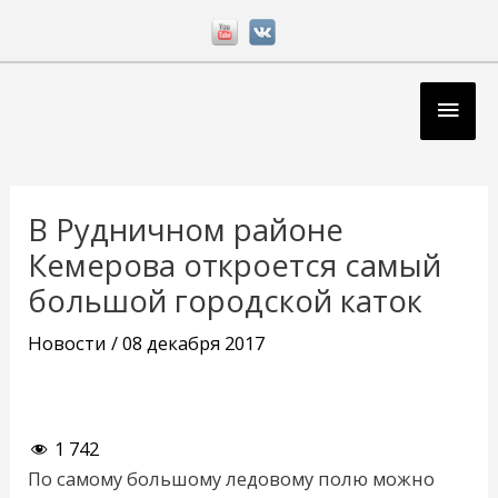
Перейти
к
содержимому
Глав
мен
Навигация
по
В Рудничном районе
записям
Кемерова откроется самый
большой городской каток
Новости
/
08 декабря 2017
1 742
По самому большому ледовому полю можно