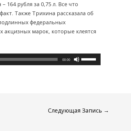
 164 рубля за 0,75 л. Все что
факт. Также Трихина рассказала об
 подлинных федеральных
х акцизных марок, которые клеятся
Используйте
00:00
клавиши
вверх/
вниз,
чтобы
увеличить
Следующая Запись
→
или
уменьшить
громкость.