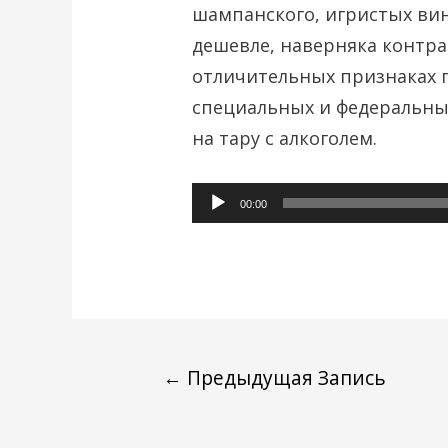
шампанского, игристых вин –
дешевле, наверняка контра
отличительных признаках
специальных и федеральны
на тару с алкоголем.
Аудиоплеер
00:00
←
Предыдущая Запись