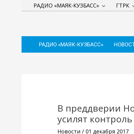
Перейти
РАДИО «МАЯК-КУЗБАСС»
ГТРК
к
содержимому
РАДИО «МАЯК-КУЗБАСС»
НОВОС
Навигация
по
записям
В преддверии Но
усилят контроль
Новости
/
01 декабря 2017