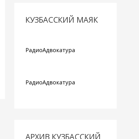
КУЗБАССКИЙ МАЯК
РадиоАдвокатура
РадиоАдвокатура
АРХИВ КУЗБАССКИЙ