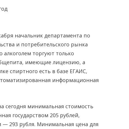
екабря начальник департамента по
ства и потребительского рынка
о алкоголем торгуют только
бщепита, имеющие лицензию, а
Янв
Янв
Янв
Янв
Янв
Янв
Фев
Фев
Фев
Фев
Фев
Фев
Мар
Мар
Мар
Мар
Мар
Мар
ке спиртного есть в базе ЕГАИС,
автоматизированная информационная
Май
Май
Май
Май
Май
Май
Июн
Июн
Июн
Июн
Июн
Июн
Ию
Ию
Ию
Ию
Ию
Ию
Сен
Сен
Сен
Сен
Сен
Сен
Окт
Окт
Окт
Окт
Окт
Окт
Ноя
Ноя
Ноя
Ноя
Ноя
Ноя
на сегодня минимальная стоимость
нная государством 205 рублей,
и — 293 рубля. Минимальная цена для