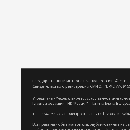
Государственный Интернет-Канал "Россия" © 2010–
Свидетельство о регистрации СМИ Эл № ФС 77-59166 
Учредитель - Федеральное государственное унитарное
Главной редакции ГИК "Россия" - Панина Елена Валерь
Тел. (3842) 58-27-71. Электронная почта: kuzbass.mayak
Все права на любые материалы, опубликованные на са
любом использовании текстовых, аудио-, фото- и виде