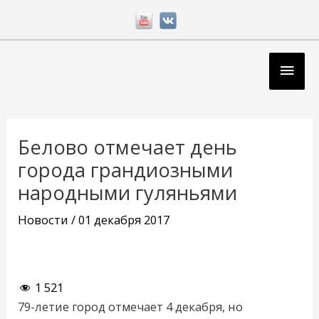
Перейти
к
содержимому
Глав
мен
Навигация
по
Белово отмечает день
записям
города грандиозными
народными гуляньями
Новости
/
01 декабря 2017
1 521
79-летие город отмечает 4 декабря, но