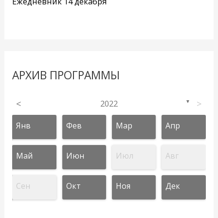
Ежедневник 14 декабря
АРХИВ ПРОГРАММЫ
<
2022
>
▼
Янв
Фев
Мар
Апр
Май
Июн
Июл
Авг
Сен
Окт
Ноя
Дек