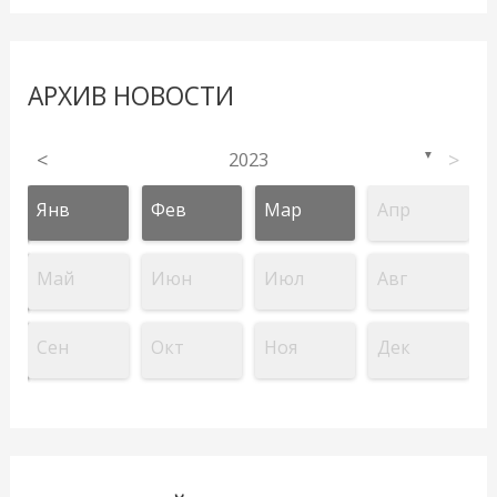
АРХИВ НОВОСТИ
<
2023
>
▼
Янв
Фев
Мар
Апр
Май
Июн
Июл
Авг
Сен
Окт
Ноя
Дек