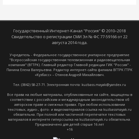
Государственный Интернет-Канал "Россия" © 2010–2018
Свидетельство о регистрации СМИ Эл № ФС 77-59166 от 22
августа 2014 года.
Учредитель - Федеральное государственное унитарное предприятие
"Всероссийская государственная телевизионная и радиовещательная
компания" (ВГТРК). Главный редактор Главной редакции ГИК "Россия" -
Панина Елена Валерьевна. Редактор интернет-сайта филиала ВГТРК ГТРК
«Кузбасс» – Отинов Андрей Михайлович.
Тел. (3842) 58-27-71. Электронная почта: kuzbass.mayak@yandex.ru
Все права на любые материалы, опубликованные на сайте, защищены в
соответствии с российским и международным законодательством об
авторском праве и смежных правах. При любом использовании
текстовых, аудио-, фото- и видеоматериалов ссылка на kuzbassmayak.ru
обязательна. При полной или частичной перепечатке текстовых
материалов в интернете гиперссылка на kuzbassmayak.ru обязательна.
Предназначено для детей старше 16 лет
+16