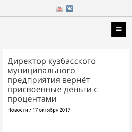
Перейти
к
содержимому
Глав
мен
Навигация
по
Директор кузбасского
записям
муниципального
предприятия вернёт
присвоенные деньги с
процентами
Новости
/
17 октября 2017