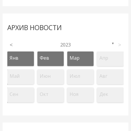
АРХИВ НОВОСТИ
<
2023
>
▼
Янв
Фев
Мар
Апр
Май
Июн
Июл
Авг
Сен
Окт
Ноя
Дек