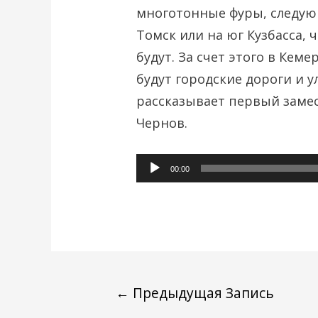
многотонные фуры, следую
Томск или на юг Кузбасса, 
будут. За счет этого в Кем
будут городские дороги и у
рассказывает первый заме
Чернов.
Аудиоплеер
00:00
←
Предыдущая Запись