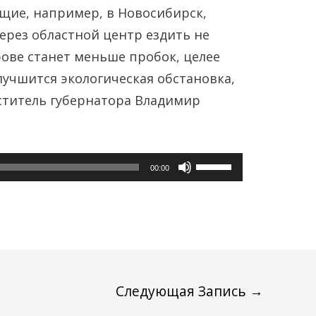
щие, например, в Новосибирск,
через областной центр ездить не
ерове станет меньше пробок, целее
лучшится экологическая обстановка,
ститель губернатора Владимир
Используйте
00:00
клавиши
вверх/
вниз,
чтобы
увеличить
Следующая Запись
→
или