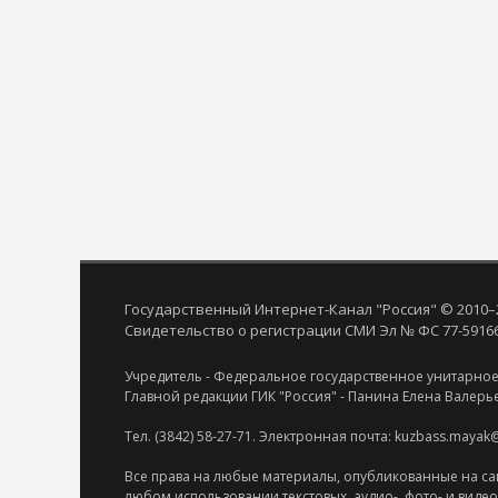
Государственный Интернет-Канал "Россия" © 2010–
Свидетельство о регистрации СМИ Эл № ФС 77-59166 
Учредитель - Федеральное государственное унитарное
Главной редакции ГИК "Россия" - Панина Елена Валерь
Тел. (3842) 58-27-71. Электронная почта: kuzbass.mayak
Все права на любые материалы, опубликованные на са
любом использовании текстовых, аудио-, фото- и виде