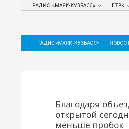
Перейти
РАДИО «МАЯК-КУЗБАСС»
ГТРК
к
содержимому
РАДИО «МАЯК-КУЗБАСС»
НОВОС
Навигация
по
записям
Благодаря объез
открытой сегодн
меньше пробок