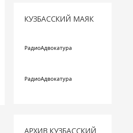
КУЗБАССКИЙ МАЯК
РадиоАдвокатура
РадиоАдвокатура
АРХИВ КУЗБАССКИЙ