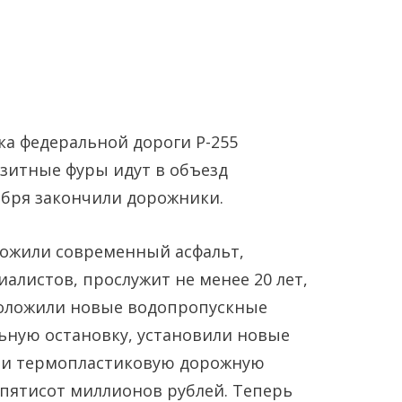
а федеральной дороги Р-255
нзитные фуры идут в объезд
тября закончили дорожники.
Янв
Янв
Янв
Янв
Янв
Янв
Фев
Фев
Фев
Фев
Фев
Фев
Мар
Мар
Мар
Мар
Мар
Мар
ложили современный асфальт,
Май
Май
Май
Май
Май
Май
Июн
Июн
Июн
Июн
Июн
Июн
Ию
Ию
Ию
Ию
Ию
Ию
алистов, прослужит не менее 20 лет,
оложили новые водопропускные
Сен
Сен
Сен
Сен
Сен
Сен
Окт
Окт
Окт
Окт
Окт
Окт
Ноя
Ноя
Ноя
Ноя
Ноя
Ноя
ьную остановку, установили новые
сли термопластиковую дорожную
 пятисот миллионов рублей. Теперь