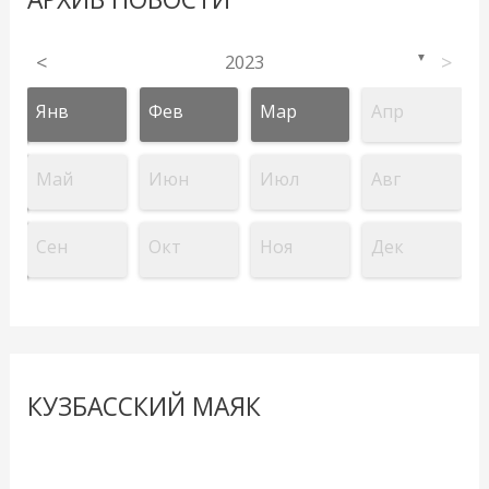
<
2023
>
▼
Янв
Фев
Мар
Апр
Май
Июн
Июл
Авг
Сен
Окт
Ноя
Дек
КУЗБАССКИЙ МАЯК