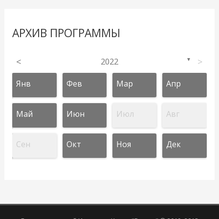
АРХИВ ПРОГРАММЫ
<
2022
>
▼
Янв
Фев
Мар
Апр
Май
Июн
Июл
Авг
Сен
Окт
Ноя
Дек