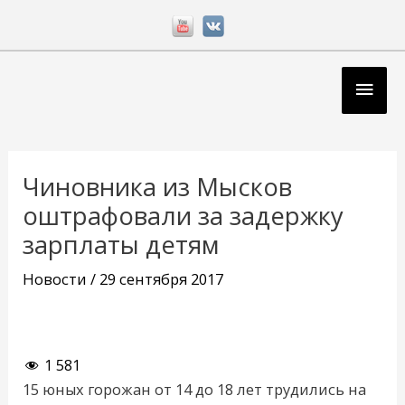
Перейти
к
содержимому
Глав
мен
Навигация
по
Чиновника из Мысков
записям
оштрафовали за задержку
зарплаты детям
Новости
/
29 сентября 2017
1 581
15 юных горожан от 14 до 18 лет трудились на