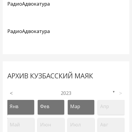
РадиоАдвокатура
РадиоАдвокатура
АРХИВ КУЗБАССКИЙ МАЯК
<
2023
>
▼
Янв
Фев
Мар
Апр
Май
Июн
Июл
Авг