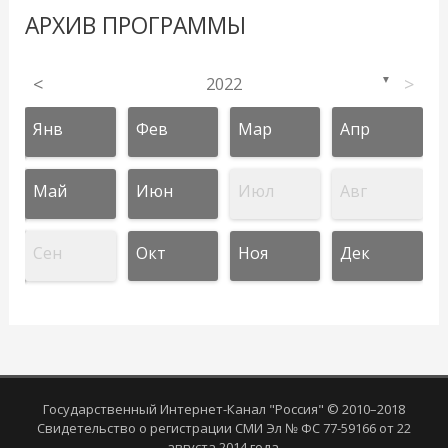
АРХИВ ПРОГРАММЫ
<
2022
>
▼
Янв
Фев
Мар
Апр
Май
Июн
Июл
Авг
Сен
Окт
Ноя
Дек
Государственный Интернет-Канал "Россия" © 2010–2018
Свидетельство о регистрации СМИ Эл № ФС 77-59166 от 22
августа 2014 года.