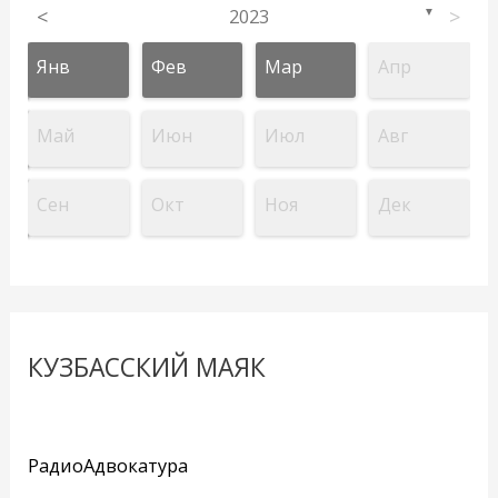
<
2023
>
▼
Янв
Фев
Мар
Апр
Май
Июн
Июл
Авг
Сен
Окт
Ноя
Дек
КУЗБАССКИЙ МАЯК
РадиоАдвокатура