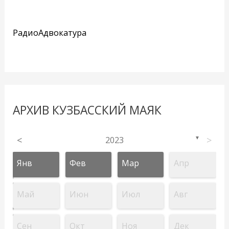
РадиоАдвокатура
АРХИВ КУЗБАССКИЙ МАЯК
<
2023
>
▼
Янв
Фев
Мар
Апр
Май
Июн
Июл
Авг
Сен
Окт
Ноя
Дек