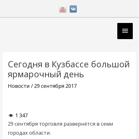
Перейти
к
содержимому
Глав
мен
Навигация
по
Сегодня в Кузбассе большой
записям
ярмарочный день
Новости
/
29 сентября 2017
1 347
29 сентября торговля развернётся в семи
городах области.