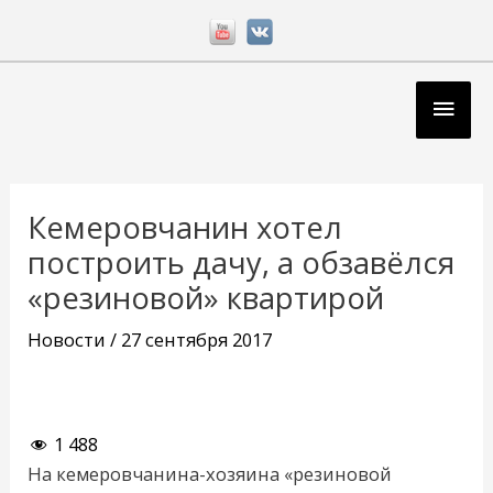
Перейти
к
содержимому
Глав
мен
Навигация
по
Кемеровчанин хотел
записям
построить дачу, а обзавёлся
«резиновой» квартирой
Новости
/
27 сентября 2017
1 488
На кемеровчанина-хозяина «резиновой