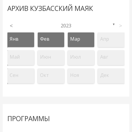
АРХИВ КУЗБАССКИЙ МАЯК
<
2023
>
▼
Янв
Фев
Мар
Апр
Май
Июн
Июл
Авг
Сен
Окт
Ноя
Дек
ПРОГРАММЫ