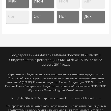
Май
Июн
Июл
Авг
Сен
Окт
Ноя
Дек
Государственный Интернет-Канал "Россия" © 2010–2018
Свидетельство о регистрации СМИ Эл № ФС 77-59166 от 22
августа 2014 года.
Учредитель - Федеральное государственное унитарное предприятие
"Всероссийская государственная телевизионная и радиовещательная
компания" (ВГТРК). Главный редактор Главной редакции ГИК "Россия" -
Панина Елена Валерьевна. Редактор интернет-сайта филиала ВГТРК ГТРК
«Кузбасс» – Отинов Андрей Михайлович.
Тел. (3842) 58-27-71. Электронная почта: kuzbass.mayak@yandex.ru
Все права на любые материалы, опубликованные на сайте, защищены в
соответствии с российским и международным законодательством об