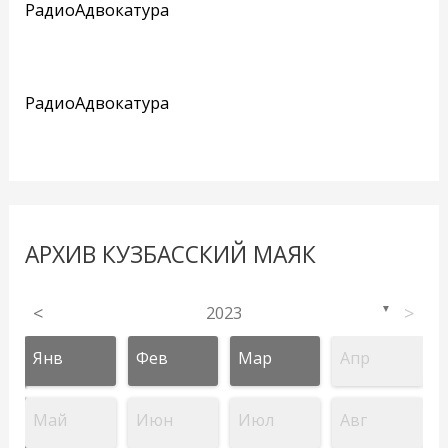
РадиоАдвокатура
РадиоАдвокатура
АРХИВ КУЗБАССКИЙ МАЯК
<
2023
>
▼
Янв
Фев
Мар
Апр
Май
Июн
Июл
Авг