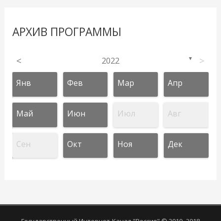
АРХИВ ПРОГРАММЫ
<
2022
>
▼
Янв
Фев
Мар
Апр
Май
Июн
Июл
Авг
Сен
Окт
Ноя
Дек
Государственный Интернет-Канал "Россия" © 2010–2018