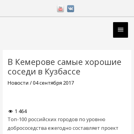
Перейти
к
содержимому
Глав
мен
Навигация
по
В Кемерове самые хорошие
записям
соседи в Кузбассе
Новости
/
04 сентября 2017
1 464
Топ-100 российских городов по уровню
добрососедства ежегодно составляет проект