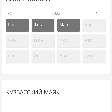
<
2023
>
▼
Янв
Фев
Мар
Апр
Май
Июн
Июл
Авг
Сен
Окт
Ноя
Дек
КУЗБАССКИЙ МАЯК