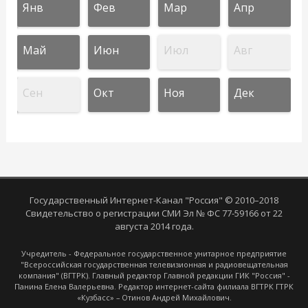
Янв
Фев
Мар
Апр
Май
Июн
Июл
Авг
Сен
Окт
Ноя
Дек
Государственный Интернет-Канал "Россия" © 2010–2018
Свидетельство о регистрации СМИ Эл № ФС 77-59166 от 22
августа 2014 года.
Учредитель - Федеральное государственное унитарное предприятие
"Всероссийская государственная телевизионная и радиовещательная
компания" (ВГТРК). Главный редактор Главной редакции ГИК "Россия" -
Панина Елена Валерьевна. Редактор интернет-сайта филиала ВГТРК ГТРК
«Кузбасс» – Отинов Андрей Михайлович.