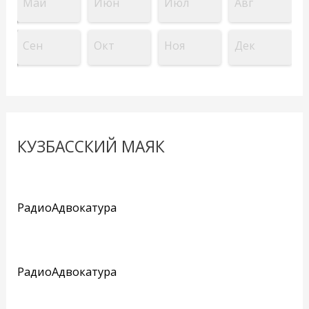
Май
Июн
Июл
Авг
Сен
Окт
Ноя
Дек
КУЗБАССКИЙ МАЯК
РадиоАдвокатура
РадиоАдвокатура