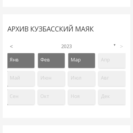
АРХИВ КУЗБАССКИЙ МАЯК
<
2023
>
▼
Янв
Фев
Мар
Апр
Май
Июн
Июл
Авг
Сен
Окт
Ноя
Дек