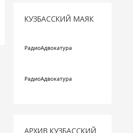
КУЗБАССКИЙ МАЯК
РадиоАдвокатура
РадиоАдвокатура
АРХИВ КУЗБАССКИЙ