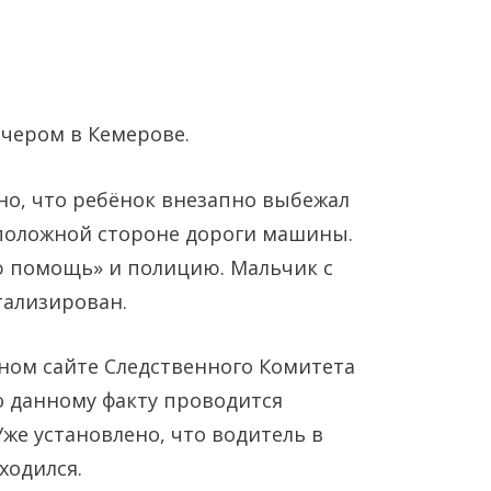
чером в Кемерове.
но, что ребёнок внезапно выбежал
оположной стороне дороги машины.
Янв
Янв
Янв
Янв
Янв
Янв
Фев
Фев
Фев
Фев
Фев
Фев
Мар
Мар
Мар
Мар
Мар
Мар
 помощь» и полицию. Мальчик с
ализирован.
Май
Май
Май
Май
Май
Май
Июн
Июн
Июн
Июн
Июн
Июн
Ию
Ию
Ию
Ию
Ию
Ию
ном сайте Следственного Комитета
Сен
Сен
Сен
Сен
Сен
Сен
Окт
Окт
Окт
Окт
Окт
Окт
Ноя
Ноя
Ноя
Ноя
Ноя
Ноя
о данному факту проводится
же установлено, что водитель в
ходился.