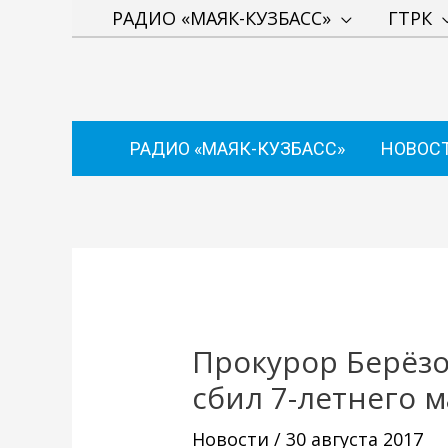
Перейти
РАДИО «МАЯК-КУЗБАСС»
ГТРК
к
содержимому
РАДИО «МАЯК-КУЗБАСС»
НОВОС
Навигация
по
записям
Прокурор Берёзо
сбил 7-летнего 
Новости
/
30 августа 2017