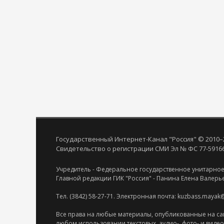
Государственный Интернет-Канал "Россия" © 2010–
Свидетельство о регистрации СМИ Эл № ФС 77-59166 
Учредитель - Федеральное государственное унитарное
Главной редакции ГИК "Россия" - Панина Елена Валерь
Тел. (3842) 58-27-71. Электронная почта: kuzbass.mayak
Все права на любые материалы, опубликованные на са
любом использовании текстовых, аудио-, фото- и виде