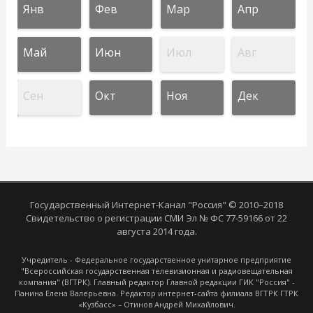
Янв
Фев
Мар
Апр
Май
Июн
Июл
Авг
Сен
Окт
Ноя
Дек
Государственный Интернет-Канал "Россия" © 2010–2018
Свидетельство о регистрации СМИ Эл № ФС 77-59166 от 22
августа 2014 года.
Учредитель - Федеральное государственное унитарное предприятие
"Всероссийская государственная телевизионная и радиовещательная
компания" (ВГТРК). Главный редактор Главной редакции ГИК "Россия" -
Панина Елена Валерьевна. Редактор интернет-сайта филиала ВГТРК ГТРК
«Кузбасс» – Отинов Андрей Михайлович.