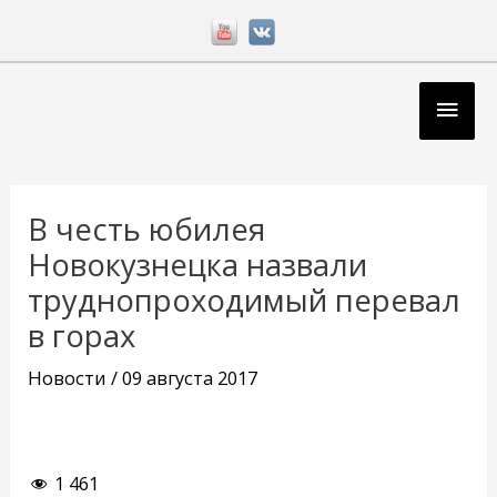
Перейти
к
содержимому
Глав
мен
Навигация
по
В честь юбилея
записям
Новокузнецка назвали
труднопроходимый перевал
в горах
Новости
/
09 августа 2017
1 461