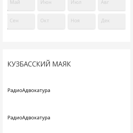
Май
Июн
Июл
Авг
Сен
Окт
Ноя
Дек
КУЗБАССКИЙ МАЯК
РадиоАдвокатура
РадиоАдвокатура