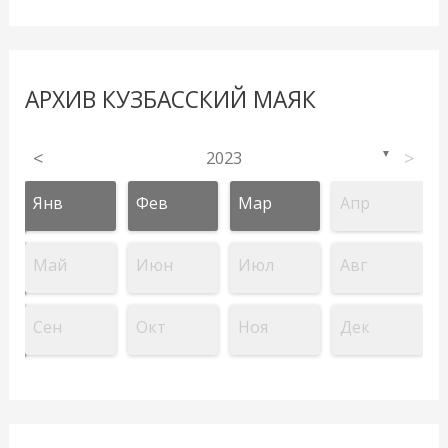
АРХИВ КУЗБАССКИЙ МАЯК
<
2023
>
▼
Янв
Фев
Мар
Апр
Май
Июн
Июл
Авг
Сен
Окт
Ноя
Дек