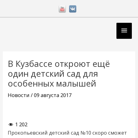
Перейти
к
содержимому
Глав
мен
Навигация
по
В Кузбассе откроют ещё
записям
один детский сад для
особенных малышей
Новости
/
09 августа 2017
1 202
Прокопьевский детский сад №10 скоро сможет