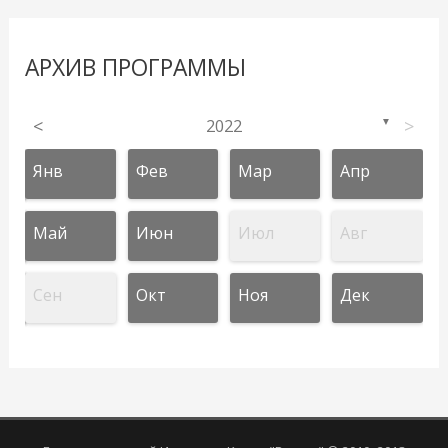
АРХИВ ПРОГРАММЫ
<
2022
>
▼
Янв
Фев
Мар
Апр
Май
Июн
Июл
Авг
Сен
Окт
Ноя
Дек