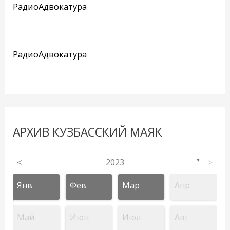
РадиоАдвокатура
РадиоАдвокатура
АРХИВ КУЗБАССКИЙ МАЯК
<
2023
>
▼
Янв
Фев
Мар
Апр
Май
Июн
Июл
Авг