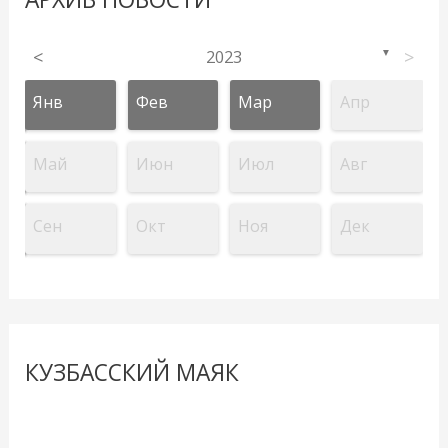
<
2023
>
▼
Янв
Фев
Мар
Апр
Май
Июн
Июл
Авг
Сен
Окт
Ноя
Дек
КУЗБАССКИЙ МАЯК