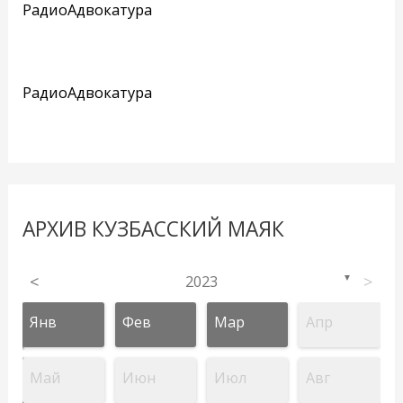
РадиоАдвокатура
РадиоАдвокатура
АРХИВ КУЗБАССКИЙ МАЯК
<
2023
>
▼
Янв
Фев
Мар
Апр
Май
Июн
Июл
Авг