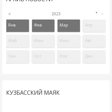
<
2023
>
▼
Янв
Фев
Мар
Апр
Май
Июн
Июл
Авг
Сен
Окт
Ноя
Дек
КУЗБАССКИЙ МАЯК