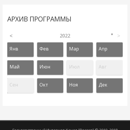
АРХИВ ПРОГРАММЫ
<
2022
>
▼
Янв
Фев
Мар
Апр
Май
Июн
Июл
Авг
Сен
Окт
Ноя
Дек