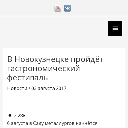
Перейти
к
содержимому
Глав
мен
Навигация
по
В Новокузнецке пройдёт
записям
гастрономический
фестиваль
Новости
/
03 августа 2017
2 288
6 августа в Саду металлургов начнётся