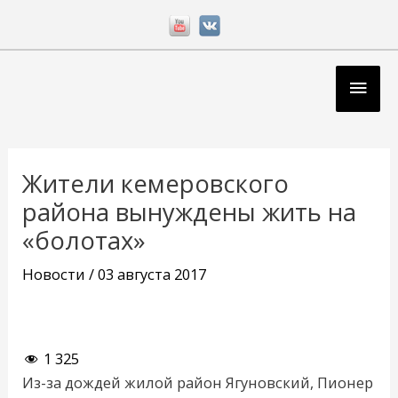
Перейти
к
содержимому
Глав
мен
Навигация
по
Жители кемеровского
записям
района вынуждены жить на
«болотах»
Новости
/
03 августа 2017
1 325
Из-за дождей жилой район Ягуновский, Пионер