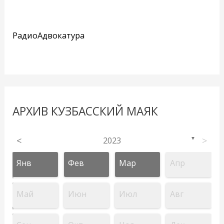
РадиоАдвокатура
АРХИВ КУЗБАССКИЙ МАЯК
<
2023
>
▼
Янв
Фев
Мар
Апр
Май
Июн
Июл
Авг