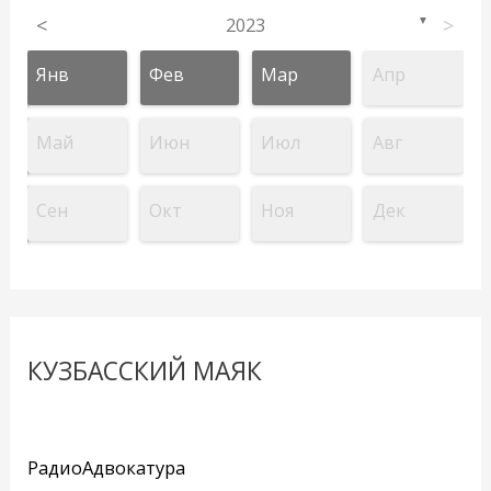
<
2023
>
▼
Янв
Фев
Мар
Апр
Май
Июн
Июл
Авг
Сен
Окт
Ноя
Дек
КУЗБАССКИЙ МАЯК
РадиоАдвокатура