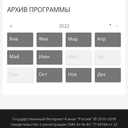
АРХИВ ПРОГРАММЫ
<
2022
>
▼
Янв
Фев
Мар
Апр
Май
Июн
Июл
Авг
Сен
Окт
Ноя
Дек
Государственный Интернет-Канал "Россия" © 2010–2018
Свидетельство о регистрации СМИ Эл № ФС 77-59166 от 22