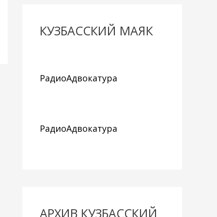
КУЗБАССКИЙ МАЯК
РадиоАдвокатура
РадиоАдвокатура
АРХИВ КУЗБАССКИЙ