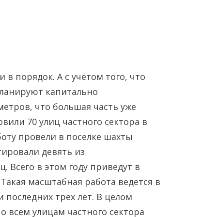
 в порядок. А с учётом того, что
планируют капитально
етров, что большая часть уже
Янв
Янв
Янв
Янв
Янв
Янв
Фев
Фев
Фев
Фев
Фев
Фев
Мар
Мар
Мар
Мар
Мар
Мар
вили 70 улиц частного сектора в
оту провели в поселке шахты
Май
Май
Май
Май
Май
Май
Июн
Июн
Июн
Июн
Июн
Июн
Ию
Ию
Ию
Ию
Ию
Ию
тировали девять из
. Всего в этом году приведут в
Сен
Сен
Сен
Сен
Сен
Сен
Окт
Окт
Окт
Окт
Окт
Окт
Ноя
Ноя
Ноя
Ноя
Ноя
Ноя
 Такая масштабная работа ведется в
 последних трех лет. В целом
о всем улицам частного сектора