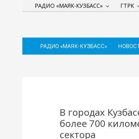
Перейти
РАДИО «МАЯК-КУЗБАСС»
ГТРК
к
содержимому
РАДИО «МАЯК-КУЗБАСС»
НОВОС
Навигация
по
записям
В городах Кузба
более 700 килом
сектора