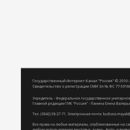
Государственный Интернет-Канал "Россия" © 2010–
Свидетельство о регистрации СМИ Эл № ФС 77-59166 
Учредитель - Федеральное государственное унитарное
Главной редакции ГИК "Россия" - Панина Елена Валерь
Тел. (3842) 58-27-71. Электронная почта: kuzbass.mayak
Все права на любые материалы, опубликованные на са
любом использовании текстовых, аудио-, фото- и виде