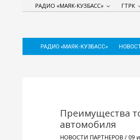
Перейти
РАДИО «МАЯК-КУЗБАСС»
ГТРК
к
содержимому
РАДИО «МАЯК-КУЗБАСС»
НОВОС
Навигация
по
записям
Преимущества т
автомобиля
НОВОСТИ ПАРТНЕРОВ
/
09 