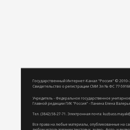
Государственный Интернет-Канал "Россия" © 2010–
Свидетельство о регистрации СМИ Эл № ФС 77-59166 
Учредитель - Федеральное государственное унитарное
Главной редакции ГИК "Россия" - Панина Елена Валерь
Тел. (3842) 58-27-71. Электронная почта: kuzbass.mayak
Все права на любые материалы, опубликованные на са
любом использовании текстовых, аудио-, фото- и виде