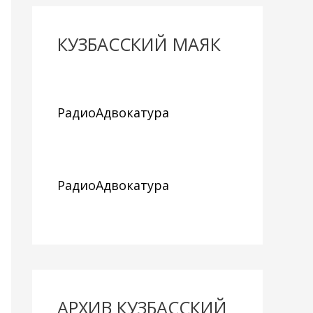
КУЗБАССКИЙ МАЯК
РадиоАдвокатура
РадиоАдвокатура
АРХИВ КУЗБАССКИЙ