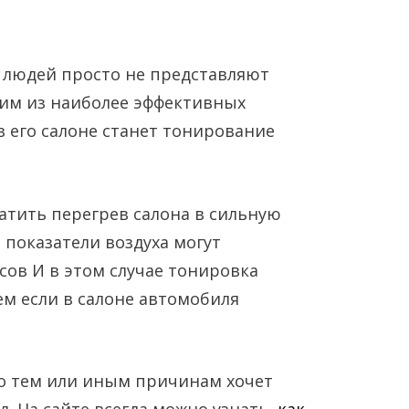
людей просто не представляют
ним из наиболее эффективных
в его салоне станет тонирование
атить перегрев салона в сильную
Янв
Янв
Янв
Янв
Янв
Янв
Фев
Фев
Фев
Фев
Фев
Фев
Мар
Мар
Мар
Мар
Мар
Мар
показатели воздуха могут
Май
Май
Май
Май
Май
Май
Июн
Июн
Июн
Июн
Июн
Июн
Ию
Ию
Ию
Ию
Ию
Ию
ов И в этом случае тонировка
м если в салоне автомобиля
Сен
Сен
Сен
Сен
Сен
Сен
Окт
Окт
Окт
Окт
Окт
Окт
Ноя
Ноя
Ноя
Ноя
Ноя
Ноя
по тем или иным причинам хочет