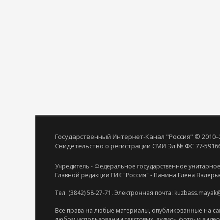
Государственный Интернет-Канал "Россия" © 2010–
Свидетельство о регистрации СМИ Эл № ФС 77-59166 
Учредитель - Федеральное государственное унитарное
Главной редакции ГИК "Россия" - Панина Елена Валерь
Тел. (3842) 58-27-71. Электронная почта: kuzbass.mayak
Все права на любые материалы, опубликованные на са
любом использовании текстовых, аудио-, фото- и виде