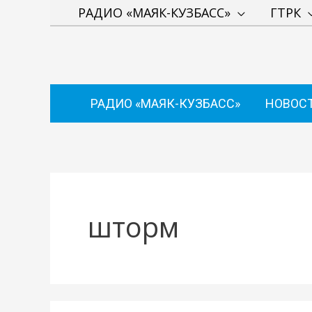
Перейти
РАДИО «МАЯК-КУЗБАСС»
ГТРК
к
содержимому
РАДИО «МАЯК-КУЗБАСС»
НОВОС
шторм