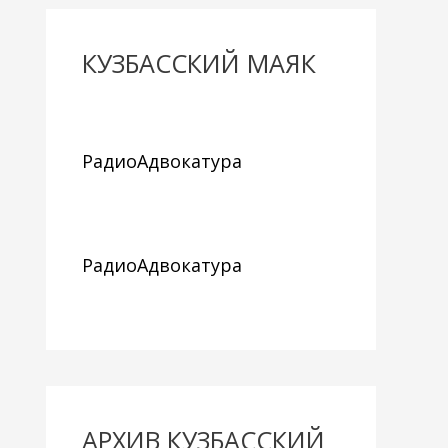
КУЗБАССКИЙ МАЯК
РадиоАдвокатура
РадиоАдвокатура
АРХИВ КУЗБАССКИЙ