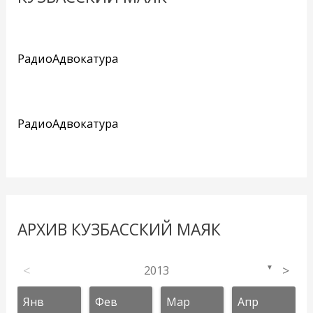
РадиоАдвокатура
РадиоАдвокатура
АРХИВ КУЗБАССКИЙ МАЯК
<
2013
>
▼
Янв
Фев
Мар
Апр