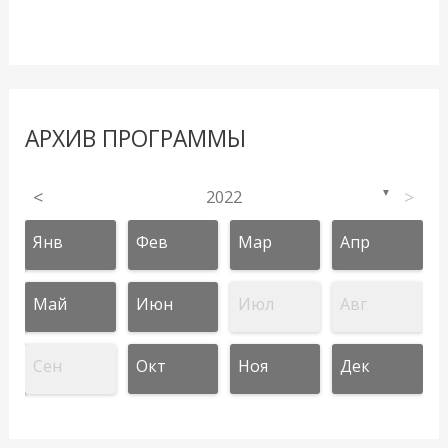
АРХИВ ПРОГРАММЫ
<
2022
>
▼
Янв
Фев
Мар
Апр
Май
Июн
Июл
Авг
Сен
Окт
Ноя
Дек