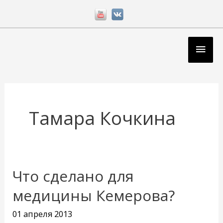
Перейти
к
содержимому
Глав
мен
Тамара Кочкина
Что сделано для
Что
сделано
медицины Кемерова?
для
01 апреля 2013
медицины