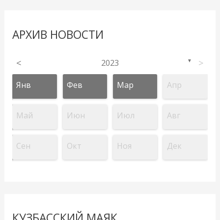
АРХИВ НОВОСТИ
<
2023
>
▼
Янв
Фев
Мар
Апр
Май
Июн
Июл
Авг
Сен
Окт
Ноя
Дек
КУЗБАССКИЙ МАЯК