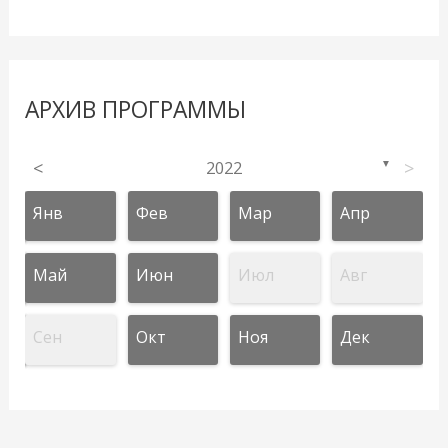
АРХИВ ПРОГРАММЫ
<
2022
>
▼
Янв
Фев
Мар
Апр
Май
Июн
Июл
Авг
Сен
Окт
Ноя
Дек