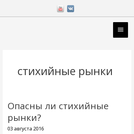
Перейти
к
содержимому
Глав
мен
стихийные рынки
Опасны ли стихийные
Опасны
ли
рынки?
стихийные
03 августа 2016
рынки?