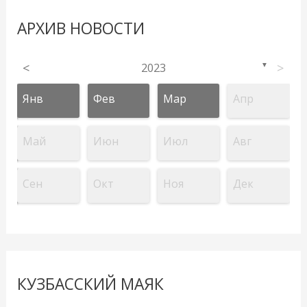
АРХИВ НОВОСТИ
<
2023
>
▼
Янв
Фев
Мар
Апр
Май
Июн
Июл
Авг
Сен
Окт
Ноя
Дек
КУЗБАССКИЙ МАЯК