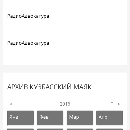
РадиоАдвокатура
РадиоАдвокатура
АРХИВ КУЗБАССКИЙ МАЯК
<
2016
>
▼
Янв
Фев
Мар
Апр