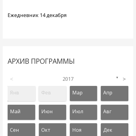
Ежедневник 14 декабря
АРХИВ ПРОГРАММЫ
<
2017
>
▼
Янв
Фев
Мар
Апр
Май
Июн
Июл
Авг
Сен
Окт
Ноя
Дек