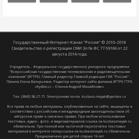
Государственный Интернет-Канал "Россия" © 2010–2018
Свидетельство о регистрации СМИ Эл № ФС 77-59166 от 22
августа 2014 года.
Учредитель - Федеральное государственное унитарное предприятие
"Всероссийская государственная телевизионная и радиовещательная
компания" (ВГТРК). Главный редактор Главной редакции ГИК "Россия" -
Панина Елена Валерьевна. Редактор интернет-сайта филиала ВГТРК ГТРК
«Кузбасс» – Отинов Андрей Михайлович.
Тел. (3842) 58-27-71. Электронная почта: kuzbass.mayak@yandex.ru
Все права на любые материалы, опубликованные на сайте, защищены в
соответствии с российским и международным законодательством об
авторском праве и смежных правах. При любом использовании
текстовых, аудио-, фото- и видеоматериалов ссылка на kuzbassmayak.ru
обязательна. При полной или частичной перепечатке текстовых
материалов в интернете гиперссылка на kuzbassmayak.ru обязательна.
Предназначено для детей старше 16 лет