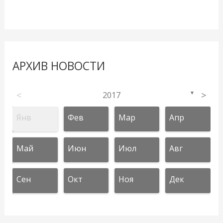
АРХИВ НОВОСТИ
<
2017
>
▼
Янв
Фев
Мар
Апр
Май
Июн
Июл
Авг
Сен
Окт
Ноя
Дек