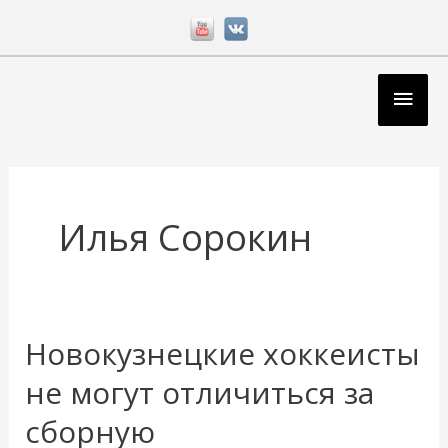
Перейти
к
содержимому
Глав
мен
Илья Сорокин
Новокузнецкие хоккеисты
Новокузнецкие
хоккеисты
не могут отличиться за
не
сборную
могут