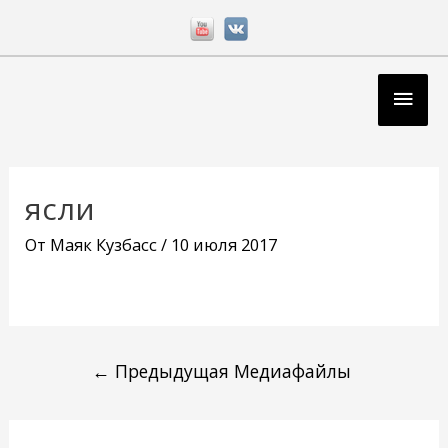
Перейти
к
содержимому
Глав
мен
Навигация
по
ясли
записям
От
Маяк Кузбасс
/
10 июля 2017
←
Предыдущая Медиафайлы