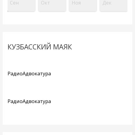
Сен
Окт
Ноя
Дек
КУЗБАССКИЙ МАЯК
РадиоАдвокатура
РадиоАдвокатура