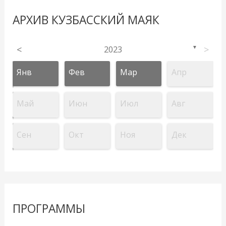
АРХИВ КУЗБАССКИЙ МАЯК
<
2023
>
▼
Янв
Фев
Мар
Апр
Май
Июн
Июл
Авг
Сен
Окт
Ноя
Дек
ПРОГРАММЫ