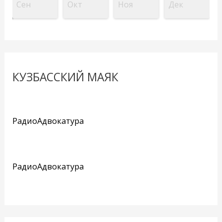
Сен
Окт
Ноя
Дек
КУЗБАССКИЙ МАЯК
РадиоАдвокатура
РадиоАдвокатура