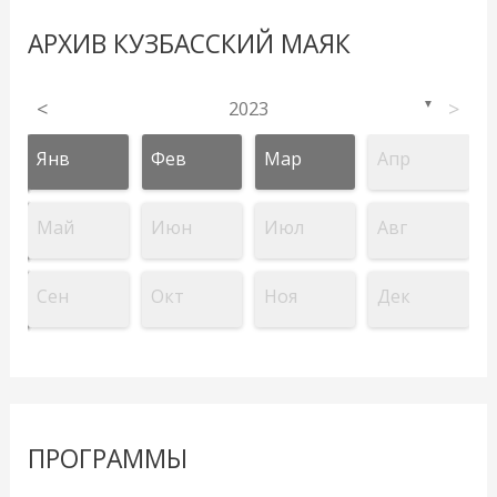
АРХИВ КУЗБАССКИЙ МАЯК
<
2023
>
▼
Янв
Фев
Мар
Апр
Май
Июн
Июл
Авг
Сен
Окт
Ноя
Дек
ПРОГРАММЫ