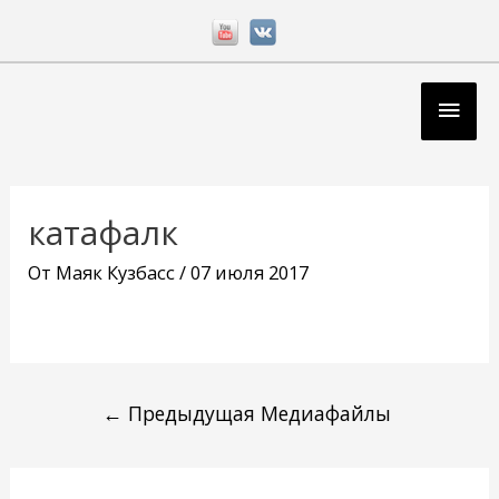
Перейти
к
содержимому
Глав
мен
Навигация
по
катафалк
записям
От
Маяк Кузбасс
/
07 июля 2017
←
Предыдущая Медиафайлы