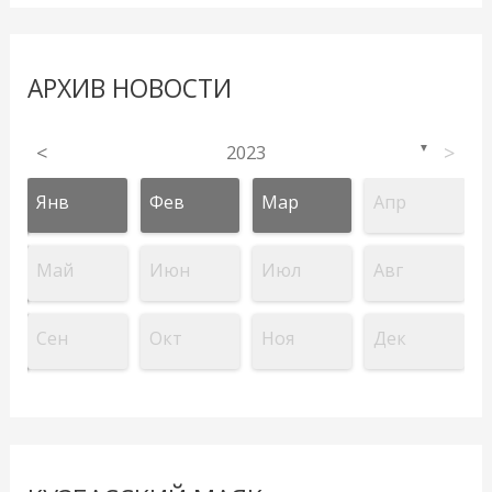
АРХИВ НОВОСТИ
<
2023
>
▼
Янв
Фев
Мар
Апр
Май
Июн
Июл
Авг
Сен
Окт
Ноя
Дек