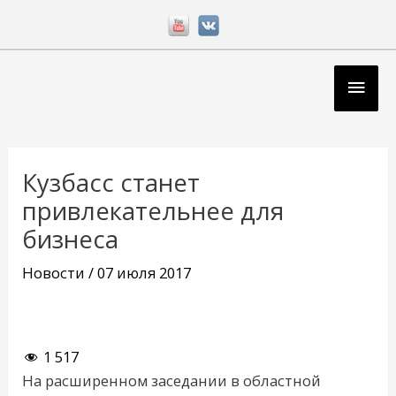
Перейти
к
содержимому
Глав
мен
Навигация
по
Кузбасс станет
записям
привлекательнее для
бизнеса
Новости
/
07 июля 2017
1 517
На расширенном заседании в областной