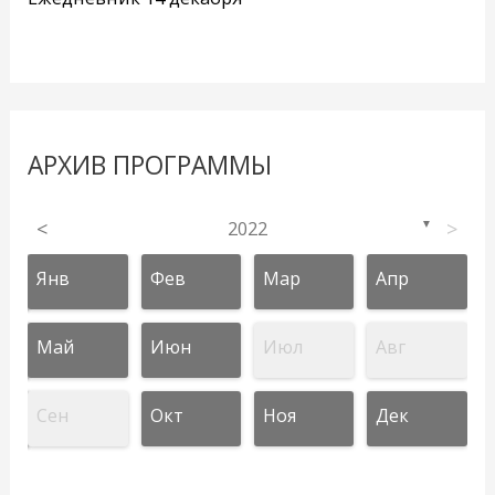
АРХИВ ПРОГРАММЫ
<
2022
>
▼
Янв
Фев
Мар
Апр
Май
Июн
Июл
Авг
Сен
Окт
Ноя
Дек