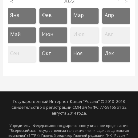
<
2022
>
Янв
Фев
Мар
Апр
Май
Июн
Июл
Авг
Сен
Окт
Ноя
Дек
Государственный Интернет-Канал "Россия" © 2010–2018
Свидетельство о регистрации СМИ Эл № ФС 77-59166 от 22
августа 2014 года.
Учредитель - Федеральное государственное унитарное предприятие
"Всероссийская государственная телевизионная и радиовещательная
компания" (ВГТРК). Главный редактор Главной редакции ГИК "Россия" -