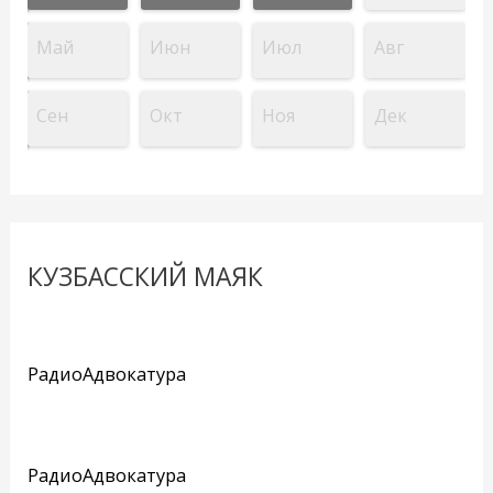
Май
Июн
Июл
Авг
Сен
Окт
Ноя
Дек
КУЗБАССКИЙ МАЯК
РадиоАдвокатура
РадиоАдвокатура