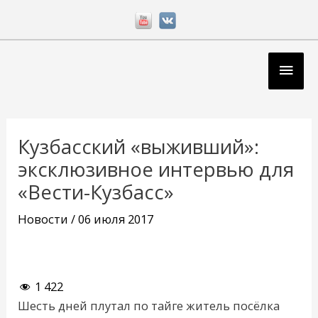
Перейти
к
содержимому
Глав
мен
Навигация
по
Кузбасский «выживший»:
записям
эксклюзивное интервью для
«Вести-Кузбасс»
Новости
/
06 июля 2017
1 422
Шесть дней плутал по тайге житель посёлка