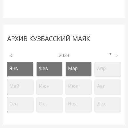
АРХИВ КУЗБАССКИЙ МАЯК
<
2023
>
▼
Янв
Фев
Мар
Апр
Май
Июн
Июл
Авг
Сен
Окт
Ноя
Дек