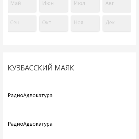
Май
Июн
Июл
Авг
Сен
Окт
Ноя
Дек
КУЗБАССКИЙ МАЯК
РадиоАдвокатура
РадиоАдвокатура