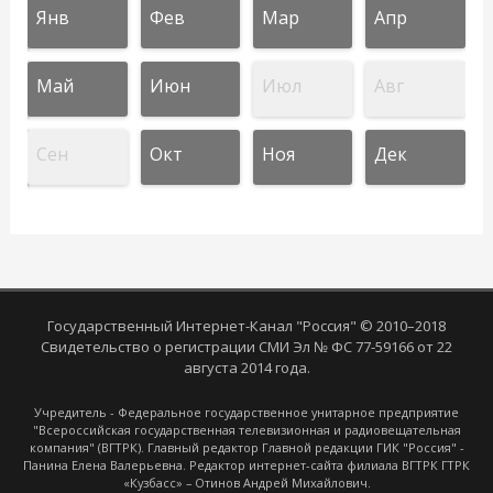
Янв
Фев
Мар
Апр
Май
Июн
Июл
Авг
Сен
Окт
Ноя
Дек
Государственный Интернет-Канал "Россия" © 2010–2018
Свидетельство о регистрации СМИ Эл № ФС 77-59166 от 22
августа 2014 года.
Учредитель - Федеральное государственное унитарное предприятие
"Всероссийская государственная телевизионная и радиовещательная
компания" (ВГТРК). Главный редактор Главной редакции ГИК "Россия" -
Панина Елена Валерьевна. Редактор интернет-сайта филиала ВГТРК ГТРК
«Кузбасс» – Отинов Андрей Михайлович.