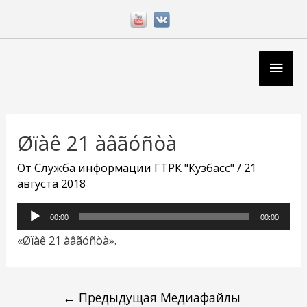
Перейти
к
содержимому
Глав
мен
Навигация
по
Øïàê 21 àâãóñòà
записям
От
Служба информации ГТРК "Кузбасс"
/
21
августа 2018
Аудиоплеер
00:00
00:00
«Øïàê 21 àâãóñòà».
←
Предыдущая Медиафайлы