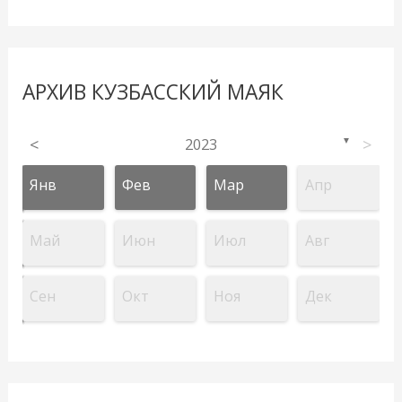
АРХИВ КУЗБАССКИЙ МАЯК
<
2023
>
▼
Янв
Фев
Мар
Апр
Май
Июн
Июл
Авг
Сен
Окт
Ноя
Дек